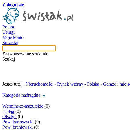
Zaloguj się
Pomoc
Usługi
Moje konto
Sprzedaj
Zaawansowane szukanie
Szukaj
szukaj w tej kategori
Jesteś tutaj ›
Nieruchomości
›
Rynek wtórny - Polska
›
Garaże i miej
Kategoria nadrzędna
Warmińsko-mazurskie
(0)
Elbląg
(0)
Olsztyn
(0)
Pow. bartoszycki
(0)
Pow. braniewski
(0)