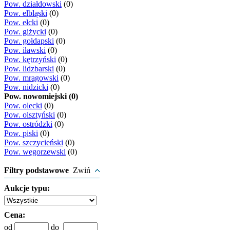
Pow. działdowski
(0)
Pow. elbląski
(0)
Pow. ełcki
(0)
Pow. giżycki
(0)
Pow. gołdapski
(0)
Pow. iławski
(0)
Pow. kętrzyński
(0)
Pow. lidzbarski
(0)
Pow. mrągowski
(0)
Pow. nidzicki
(0)
Pow. nowomiejski (0)
Pow. olecki
(0)
Pow. olsztyński
(0)
Pow. ostródzki
(0)
Pow. piski
(0)
Pow. szczycieński
(0)
Pow. węgorzewski
(0)
Filtry podstawowe
Zwiń
Aukcje typu:
Cena:
od
do