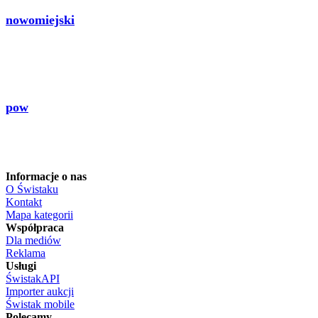
nowomiejski
pow
Informacje o nas
O Świstaku
Kontakt
Mapa kategorii
Współpraca
Dla mediów
Reklama
Usługi
ŚwistakAPI
Importer aukcji
Świstak mobile
Polecamy