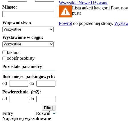
Wszystkie
Nowe
Używane
Miasto:
Lista aukcji kategorii Pow. now
pusta.
Województwo:
Powrót
do poprzedniej strony.
Wysta
Wystawione w ciągu:
faktura
odbiór osobisty
Pozostałe parametry
Ilość miejsc parkingowych:
od
do
Powierzchnia
(m2)
:
od
do
Filtry
Rozwiń
Najczęściej wyszukiwane