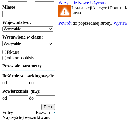
Wszystkie
Nowe
Używane
Miasto:
Lista aukcji kategorii Pow. nidz
pusta.
Województwo:
Powrót
do poprzedniej strony.
Wysta
Wystawione w ciągu:
faktura
odbiór osobisty
Pozostałe parametry
Ilość miejsc parkingowych:
od
do
Powierzchnia
(m2)
:
od
do
Filtry
Rozwiń
Najczęściej wyszukiwane