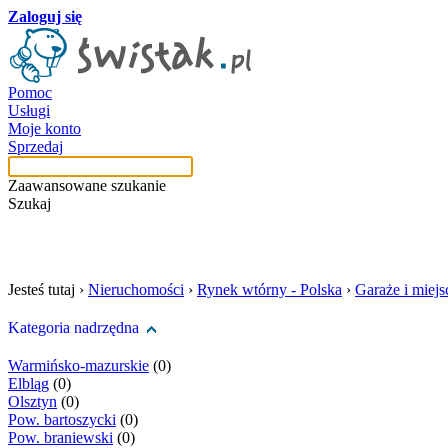
Zaloguj się
Pomoc
Usługi
Moje konto
Sprzedaj
Zaawansowane szukanie
Szukaj
szukaj w tej kategori
Jesteś tutaj ›
Nieruchomości
›
Rynek wtórny - Polska
›
Garaże i miej
Kategoria nadrzędna
Warmińsko-mazurskie
(0)
Elbląg
(0)
Olsztyn
(0)
Pow. bartoszycki
(0)
Pow. braniewski
(0)