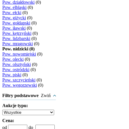
Pow. działdowski
(0)
Pow. elbląski
(0)
Pow. ełcki
(0)
Pow. giżycki
(0)
Pow. gołdapski
(0)
Pow. iławski
(0)
Pow. kętrzyński
(0)
Pow. lidzbarski
(0)
Pow. mrągowski
(0)
Pow. nidzicki (0)
Pow. nowomiejski
(0)
Pow. olecki
(0)
Pow. olsztyński
(0)
Pow. ostródzki
(0)
Pow. piski
(0)
Pow. szczycieński
(0)
Pow. węgorzewski
(0)
Filtry podstawowe
Zwiń
Aukcje typu:
Cena:
od
do