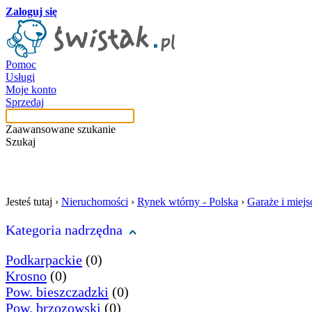
Zaloguj się
Pomoc
Usługi
Moje konto
Sprzedaj
Zaawansowane szukanie
Szukaj
szukaj w tej kategori
Jesteś tutaj ›
Nieruchomości
›
Rynek wtórny - Polska
›
Garaże i miej
Kategoria nadrzędna
Podkarpackie
(0)
Krosno
(0)
Pow. bieszczadzki
(0)
Pow. brzozowski
(0)