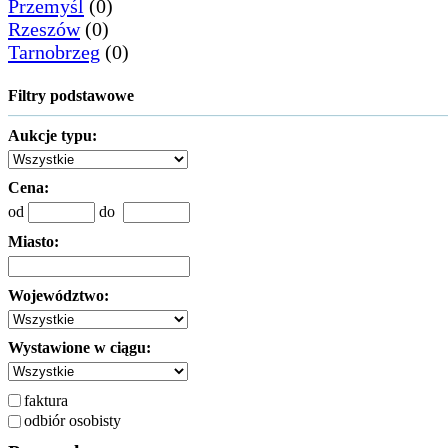
Przemyśl
(0)
Rzeszów
(0)
Tarnobrzeg
(0)
Filtry podstawowe
Aukcje typu:
Cena:
od
do
Miasto:
Województwo:
Wystawione w ciągu:
faktura
odbiór osobisty