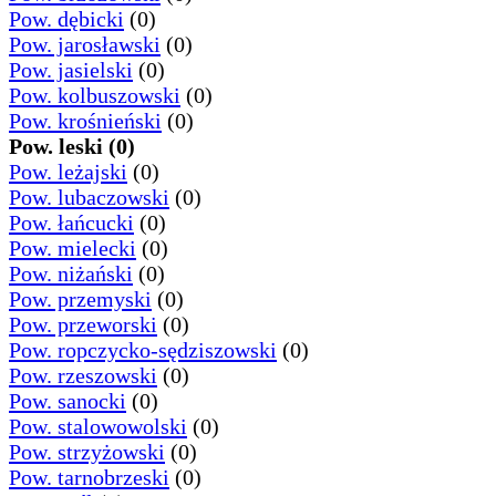
Pow. dębicki
(0)
Pow. jarosławski
(0)
Pow. jasielski
(0)
Pow. kolbuszowski
(0)
Pow. krośnieński
(0)
Pow. leski (0)
Pow. leżajski
(0)
Pow. lubaczowski
(0)
Pow. łańcucki
(0)
Pow. mielecki
(0)
Pow. niżański
(0)
Pow. przemyski
(0)
Pow. przeworski
(0)
Pow. ropczycko-sędziszowski
(0)
Pow. rzeszowski
(0)
Pow. sanocki
(0)
Pow. stalowowolski
(0)
Pow. strzyżowski
(0)
Pow. tarnobrzeski
(0)