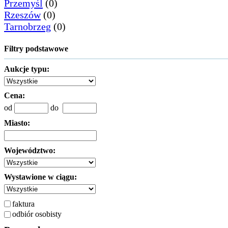
Przemyśl
(0)
Rzeszów
(0)
Tarnobrzeg
(0)
Filtry podstawowe
Aukcje typu:
Cena:
od
do
Miasto:
Województwo:
Wystawione w ciągu:
faktura
odbiór osobisty