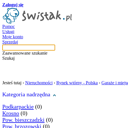
Zaloguj się
Pomoc
Usługi
Moje konto
Sprzedaj
Zaawansowane szukanie
Szukaj
szukaj w tej kategori
Jesteś tutaj ›
Nieruchomości
›
Rynek wtórny - Polska
›
Garaże i miej
Kategoria nadrzędna
Podkarpackie
(0)
Krosno
(0)
Pow. bieszczadzki
(0)
Pow. brzozowski
(0)