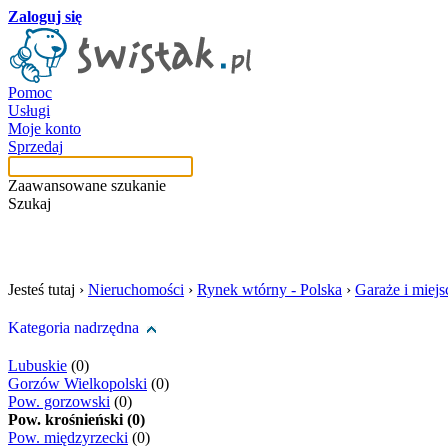
Zaloguj się
Pomoc
Usługi
Moje konto
Sprzedaj
Zaawansowane szukanie
Szukaj
szukaj w tej kategori
Jesteś tutaj ›
Nieruchomości
›
Rynek wtórny - Polska
›
Garaże i miej
Kategoria nadrzędna
Lubuskie
(0)
Gorzów Wielkopolski
(0)
Pow. gorzowski
(0)
Pow. krośnieński (0)
Pow. międzyrzecki
(0)