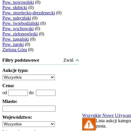
Pow. nowosolski
(0)
Pow. słubicki
(0)
Pow. strzelecko-drezdenecki
(0)
Pow. sulęciński
(0)
Pow. świebodziński
(0)
Pow. wschowski
(0)
Pow. zielonogórski
(0)
Pow. żagański
(0)
Pow. żarski
(0)
Zielona Góra
(0)
Filtry podstawowe
Zwiń
Aukcje typu:
Cena:
od
do
Miasto:
Wszystkie
Nowe
Używan
Województwo:
Lista aukcji katego
pusta.