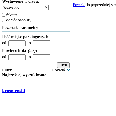
Wystawione w ciągu:
Powrót
do poprzedniej st
faktura
odbiór osobisty
Pozostałe parametry
Ilość miejsc parkingowych:
od
do
Powierzchnia
(m2)
:
od
do
Filtry
Rozwiń
Najczęściej wyszukiwane
krośnieński