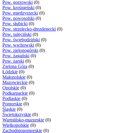
Pow. gorzowski
(0)
Pow. krośnieński
(0)
Pow. międzyrzecki
(0)
Pow. nowosolski
(0)
Pow. słubicki
(0)
Pow. strzelecko-drezdenecki
(0)
Pow. sulęciński
(0)
Pow. świebodziński
(0)
Pow. wschowski
(0)
Pow. zielonogórski
(0)
Pow. żagański
(0)
Pow. żarski
(0)
Zielona Góra
(0)
Łódzkie
(0)
Małopolskie
(0)
Mazowieckie
(0)
Opolskie
(0)
Podkarpackie
(0)
Podlaskie
(0)
Pomorskie
(0)
Śląskie
(0)
Świętokrzyskie
(0)
Warmińsko-mazurskie
(0)
Wielkopolskie
(0)
Zachodniopomorskie
(0)