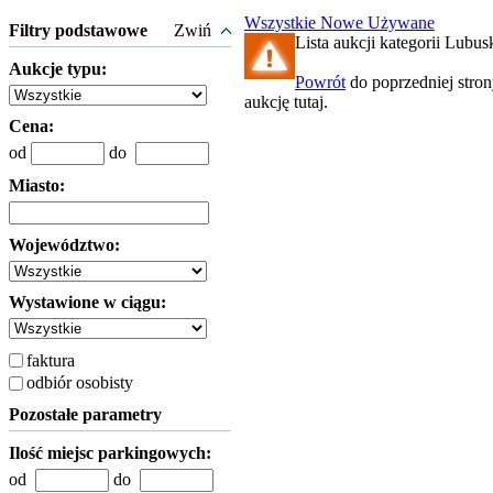
Wszystkie
Nowe
Używane
Filtry podstawowe
Zwiń
Lista aukcji kategorii Lubusk
Aukcje typu:
Powrót
do poprzedniej stro
aukcję tutaj.
Cena:
od
do
Miasto:
Województwo:
Wystawione w ciągu:
faktura
odbiór osobisty
Pozostałe parametry
Ilość miejsc parkingowych:
od
do