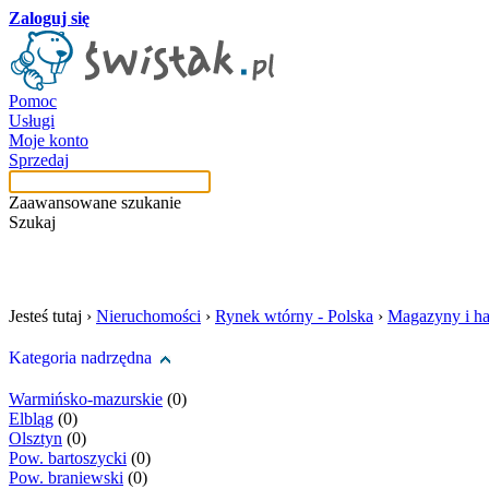
Zaloguj się
Pomoc
Usługi
Moje konto
Sprzedaj
Zaawansowane szukanie
Szukaj
szukaj w tej kategori
Jesteś tutaj ›
Nieruchomości
›
Rynek wtórny - Polska
›
Magazyny i ha
Kategoria nadrzędna
Warmińsko-mazurskie
(0)
Elbląg
(0)
Olsztyn
(0)
Pow. bartoszycki
(0)
Pow. braniewski
(0)