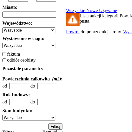
Miasto:
Wszystkie
Nowe
Używane
Lista aukcji kategorii Pow. k
pusta.
Województwo:
Powrót
do poprzedniej strony.
Wys
Wystawione w ciągu:
faktura
odbiór osobisty
Pozostałe parametry
Powierzchnia całkowita
(m2)
:
od
do
Rok budowy:
od
do
Stan budynku: