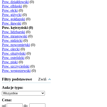
Pow. działdowski
(0)
Pow. elbląski
(0)
Pow. ełcki
(0)
Pow. giżycki
(0)
Pow. gołdapski
(0)
Pow. iławski
(0)
Pow. kętrzyński (0)
Pow. lidzbarski
(0)
Pow. mrągowski
(0)
Pow. nidzicki
(0)
Pow. nowomiejski
(0)
Pow. olecki
(0)
Pow. olsztyński
(0)
Pow. ostródzki
(0)
Pow. piski
(0)
Pow. szczycieński
(0)
Pow. węgorzewski
(0)
Filtry podstawowe
Zwiń
Aukcje typu:
Cena:
od
do