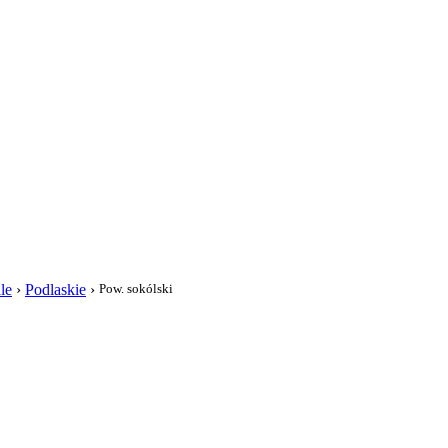
i
le
›
Podlaskie
›
Pow. sokólski