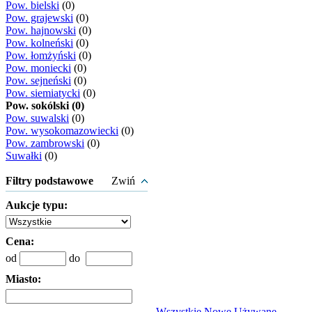
Pow. bielski
(0)
Pow. grajewski
(0)
Pow. hajnowski
(0)
Pow. kolneński
(0)
Pow. łomżyński
(0)
Pow. moniecki
(0)
Pow. sejneński
(0)
Pow. siemiatycki
(0)
Pow. sokólski (0)
Pow. suwalski
(0)
Pow. wysokomazowiecki
(0)
Pow. zambrowski
(0)
Suwałki
(0)
Filtry podstawowe
Zwiń
Aukcje typu:
Cena:
od
do
Miasto:
Wszystkie
Nowe
Używane