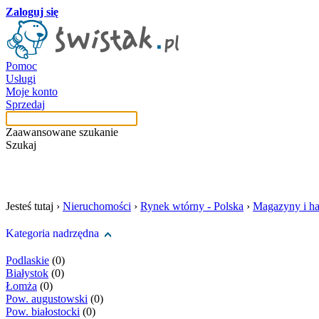
Zaloguj się
Pomoc
Usługi
Moje konto
Sprzedaj
Zaawansowane szukanie
Szukaj
szukaj w tej kategori
Jesteś tutaj ›
Nieruchomości
›
Rynek wtórny - Polska
›
Magazyny i ha
Kategoria nadrzędna
Podlaskie
(0)
Białystok
(0)
Łomża
(0)
Pow. augustowski
(0)
Pow. białostocki
(0)