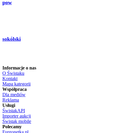
pow
sokólski
Informacje o nas
O Świstaku
Kontakt
Mapa kategorii
Współpraca
Dla mediów
Reklama
Usługi
ŚwistakAPI
Importer aukcji
Świstak mobile
Polecamy
Furgonetka.pl