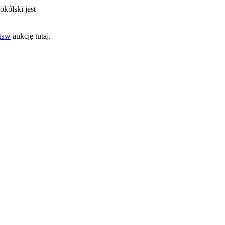
okólski jest
taw
aukcję tutaj.