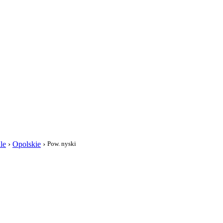
i
le
›
Opolskie
›
Pow. nyski