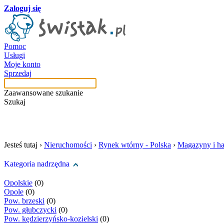
Zaloguj się
Pomoc
Usługi
Moje konto
Sprzedaj
Zaawansowane szukanie
Szukaj
szukaj w tej kategori
Jesteś tutaj ›
Nieruchomości
›
Rynek wtórny - Polska
›
Magazyny i ha
Kategoria nadrzędna
Opolskie
(0)
Opole
(0)
Pow. brzeski
(0)
Pow. głubczycki
(0)
Pow. kędzierzyńsko-kozielski
(0)