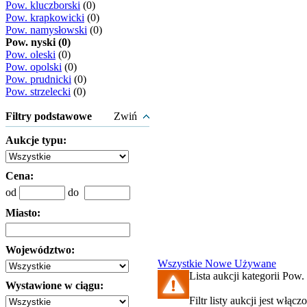
Pow. kluczborski
(0)
Pow. krapkowicki
(0)
Pow. namysłowski
(0)
Pow. nyski (0)
Pow. oleski
(0)
Pow. opolski
(0)
Pow. prudnicki
(0)
Pow. strzelecki
(0)
Filtry podstawowe
Zwiń
Aukcje typu:
Cena:
od
do
Miasto:
Województwo:
Wszystkie
Nowe
Używane
Lista aukcji kategorii Pow. 
Wystawione w ciągu:
Filtr listy aukcji jest włącz