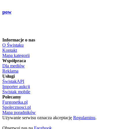
pow
Informacje o nas
O Świstaku
Kontakt
Mapa kategorii
Współpraca
Dla mediów
Reklama
Usługi
ŚwistakAPI
Importer aukcji
Świstak mobile
Polecamy
Furgonetka.pl
Spolecznosci.pl
Mapa poradników
Używanie serwisu oznacza akceptację
Regulaminu
.
Obserwuj nas na
Facebook