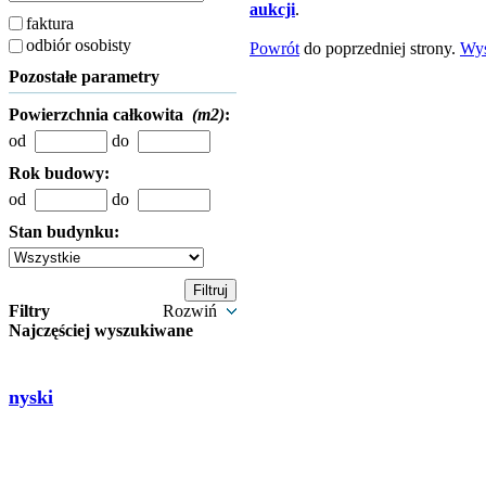
aukcji
.
faktura
odbiór osobisty
Powrót
do poprzedniej strony.
Wy
Pozostałe parametry
Powierzchnia całkowita
(m2)
:
od
do
Rok budowy:
od
do
Stan budynku:
Filtry
Rozwiń
Najczęściej wyszukiwane
nyski