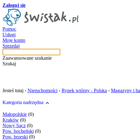
Zaloguj się
Pomoc
Usługi
Moje konto
Sprzedaj
Zaawansowane szukanie
Szukaj
szukaj w tej kategori
Jesteś tutaj ›
Nieruchomości
›
Rynek wtórny - Polska
›
Magazyny i ha
Kategoria nadrzędna
Małopolskie
(0)
Kraków
(0)
Nowy Sącz
(0)
Pow. bocheński
(0)
Pow. brzeski
(0)