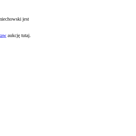
miechowski jest
taw
aukcję tutaj.