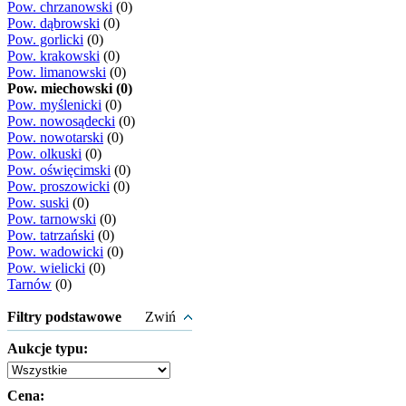
Pow. chrzanowski
(0)
Pow. dąbrowski
(0)
Pow. gorlicki
(0)
Pow. krakowski
(0)
Pow. limanowski
(0)
Pow. miechowski (0)
Pow. myślenicki
(0)
Pow. nowosądecki
(0)
Pow. nowotarski
(0)
Pow. olkuski
(0)
Pow. oświęcimski
(0)
Pow. proszowicki
(0)
Pow. suski
(0)
Pow. tarnowski
(0)
Pow. tatrzański
(0)
Pow. wadowicki
(0)
Pow. wielicki
(0)
Tarnów
(0)
Filtry podstawowe
Zwiń
Aukcje typu:
Cena: