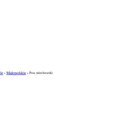
i
le
›
Małopolskie
›
Pow. miechowski