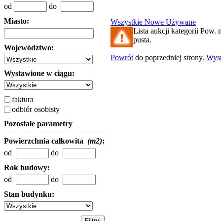
od
do
Miasto:
Wszystkie
Nowe
Używane
Lista aukcji kategorii Pow. 
pusta.
Województwo:
Powrót
do poprzedniej strony.
Wys
Wystawione w ciągu:
faktura
odbiór osobisty
Pozostałe parametry
Powierzchnia całkowita
(m2)
:
od
do
Rok budowy:
od
do
Stan budynku: