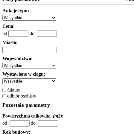
Aukcje typu:
Cena:
od
do
Miasto:
Województwo:
Wystawione w ciągu:
faktura
odbiór osobisty
Pozostałe parametry
Powierzchnia całkowita
(m2)
:
od
do
Rok budowy: