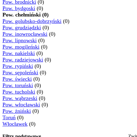
Pow. brodnicki
(0)
Pow. bydgoski
(0)
Pow. chełmiński (0)
Pow. golubsko-dobrzyński
(0)
Pow. grudziądzki
(0)
Pow. inowrocławski
(0)
Pow. lipnowski
(0)
Pow. mogileński
(0)
Pow. nakielski
(0)
Pow. radziejowski
(0)
Pow. rypiński
(0)
Pow. sępoleński
(0)
Pow. świecki
(0)
Pow. toruński
(0)
Pow. tucholski
(0)
Pow. wąbrzeski
(0)
Pow. włocławski
(0)
Pow. żniński
(0)
Toruń
(0)
Włocławek
(0)
Filtry podstawowe
Zwi