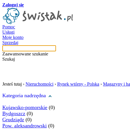
Zaloguj się
Pomoc
Usługi
Moje konto
Sprzedaj
Zaawansowane szukanie
Szukaj
szukaj w tej kategori
Jesteś tutaj ›
Nieruchomości
›
Rynek wtórny - Polska
›
Magazyny i ha
Kategoria nadrzędna
Kujawsko-pomorskie
(0)
Bydgoszcz
(0)
Grudziądz
(0)
Pow. aleksandrowski
(0)