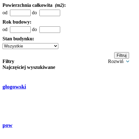
Powierzchnia całkowita
(m2)
:
od
do
Rok budowy:
od
do
Stan budynku:
Filtry
Rozwiń
Najczęściej wyszukiwane
głogowski
pow