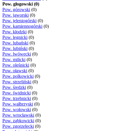
Pow. głogowski (0)
Pow. górowski
(0)
Pow. jaworski
(0)
Pow. jeleniogórski
(0)
Pow. kamiennogórski
(0)
Pow. kłodzki
(0)
Pow. legnicki
(0)
Pow. lubański
(0)
Pow. lubiński
(0)
Pow. lwówecki
(0)
Pow. milicki
(0)
Pow. oleśnicki
(0)
Pow. oławski
(0)
Pow. polkowicki
(0)
Pow. strzeliński
(0)
Pow. średzki
(0)
Pow. świdnicki
(0)
Pow. trzebnicki
(0)
Pow. wałbrzyski
(0)
Pow. wołowski
(0)
Pow. wrocławski
(0)
Pow. ząbkowicki
(0)
Pow. zgorzelecki
(0)