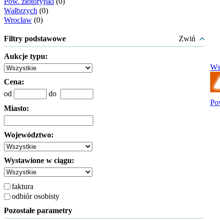
Pow. złotoryjski
(0)
Wałbrzych
(0)
Wrocław
(0)
Filtry podstawowe
Zwiń
Aukcje typu:
Ws
Cena:
od
do
Po
Miasto:
Województwo:
Wystawione w ciągu:
faktura
odbiór osobisty
Pozostałe parametry