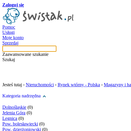
Zaloguj się
Pomoc
Usługi
Moje konto
Sprzedaj
Zaawansowane szukanie
Szukaj
szukaj w tej kategori
Jesteś tutaj ›
Nieruchomości
›
Rynek wtórny - Polska
›
Magazyny i ha
Kategoria nadrzędna
Dolnośląskie
(0)
Jelenia Góra
(0)
Legnica
(0)
Pow. bolesławiecki
(0)
Pow. dzierżoniowski
(0)