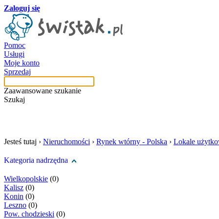
Zaloguj się
Pomoc
Usługi
Moje konto
Sprzedaj
Zaawansowane szukanie
Szukaj
szukaj w tej kategori
Jesteś tutaj ›
Nieruchomości
›
Rynek wtórny - Polska
›
Lokale użytk
Kategoria nadrzędna
Wielkopolskie
(0)
Kalisz
(0)
Konin
(0)
Leszno
(0)
Pow. chodzieski
(0)