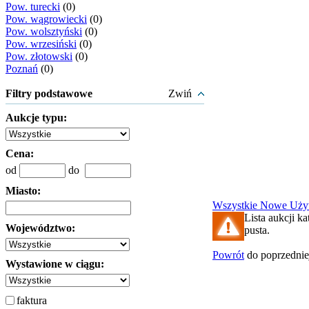
Pow. turecki
(0)
Pow. wągrowiecki
(0)
Pow. wolsztyński
(0)
Pow. wrzesiński
(0)
Pow. złotowski
(0)
Poznań
(0)
Filtry podstawowe
Zwiń
Aukcje typu:
Cena:
od
do
Miasto:
Wszystkie
Nowe
Uży
Lista aukcji ka
Województwo:
pusta.
Powrót
do poprzednie
Wystawione w ciągu:
faktura