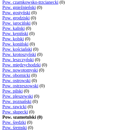
Pow. czarnkowsko-trzcianecki
(0)
Pow. gnieźnieński
(0)
Pow. gostyński
(0)
Pow. grodziski
(0)
Pow. jarociński
(0)
Pow. kaliski
(0)
Pow. kępiński
(0)
Pow. kolski
(0)
Pow. koniński
(0)
Pow. kościański
(0)
Pow. krotoszyński
(0)
Pow. leszczyński
(0)
Pow. międzychodzki
(0)
Pow. nowotomyski
(0)
Pow. obornicki
(0)
Pow. ostrowski
(0)
Pow. ostrzeszowski
(0)
Pow. pilski
(0)
Pow. pleszewski
(0)
Pow. poznański
(0)
Pow. rawicki
(0)
Pow. słupecki
(0)
Pow. szamotulski (0)
Pow. średzki
(0)
Pow. śremski
(0)