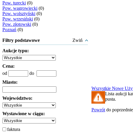
Pow. turecki
(0)
Pow. wągrowiecki
(0)
Pow. wolsztyński
(0)
Pow. wrzesiński
(0)
Pow. złotowski
(0)
Poznań
(0)
Filtry podstawowe
Zwiń
Aukcje typu:
Cena:
od
do
Miasto:
Wszystkie
Nowe
Uży
Lista aukcji ka
Województwo:
pusta.
Powrót
do poprzednie
Wystawione w ciągu:
faktura