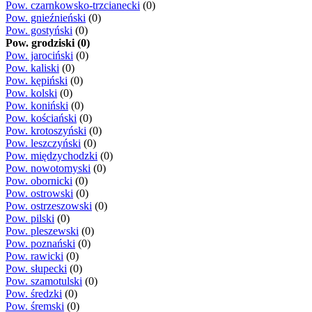
Pow. czarnkowsko-trzcianecki
(0)
Pow. gnieźnieński
(0)
Pow. gostyński
(0)
Pow. grodziski (0)
Pow. jarociński
(0)
Pow. kaliski
(0)
Pow. kępiński
(0)
Pow. kolski
(0)
Pow. koniński
(0)
Pow. kościański
(0)
Pow. krotoszyński
(0)
Pow. leszczyński
(0)
Pow. międzychodzki
(0)
Pow. nowotomyski
(0)
Pow. obornicki
(0)
Pow. ostrowski
(0)
Pow. ostrzeszowski
(0)
Pow. pilski
(0)
Pow. pleszewski
(0)
Pow. poznański
(0)
Pow. rawicki
(0)
Pow. słupecki
(0)
Pow. szamotulski
(0)
Pow. średzki
(0)
Pow. śremski
(0)