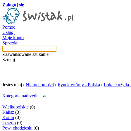
Zaloguj się
Pomoc
Usługi
Moje konto
Sprzedaj
Zaawansowane szukanie
Szukaj
szukaj w tej kategori
Jesteś tutaj ›
Nieruchomości
›
Rynek wtórny - Polska
›
Lokale użytk
Kategoria nadrzędna
Wielkopolskie
(0)
Kalisz
(0)
Konin
(0)
Leszno
(0)
Pow. chodzieski
(0)