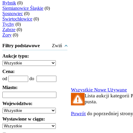
Rybnik
(0)
Siemianowice Śląskie
(0)
Sosnowiec
(0)
Świętochłowice
(0)
Tychy
(0)
Zabrze
(0)
Żory
(0)
Filtry podstawowe
Zwiń
Aukcje typu:
Cena:
od
do
Miasto:
Wszystkie
Nowe
Używane
Lista aukcji kategorii 
pusta.
Województwo:
Powrót
do poprzedniej stron
Wystawione w ciągu: