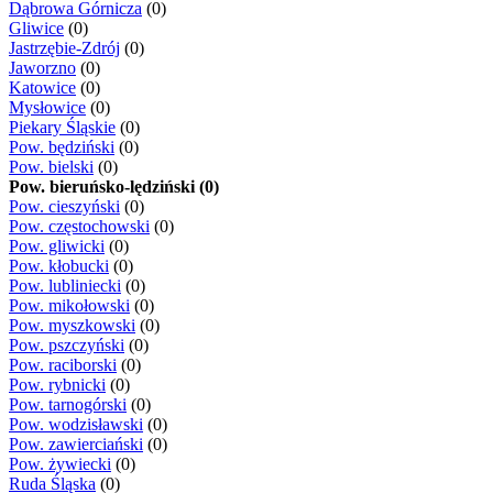
Dąbrowa Górnicza
(0)
Gliwice
(0)
Jastrzębie-Zdrój
(0)
Jaworzno
(0)
Katowice
(0)
Mysłowice
(0)
Piekary Śląskie
(0)
Pow. będziński
(0)
Pow. bielski
(0)
Pow. bieruńsko-lędziński (0)
Pow. cieszyński
(0)
Pow. częstochowski
(0)
Pow. gliwicki
(0)
Pow. kłobucki
(0)
Pow. lubliniecki
(0)
Pow. mikołowski
(0)
Pow. myszkowski
(0)
Pow. pszczyński
(0)
Pow. raciborski
(0)
Pow. rybnicki
(0)
Pow. tarnogórski
(0)
Pow. wodzisławski
(0)
Pow. zawierciański
(0)
Pow. żywiecki
(0)
Ruda Śląska
(0)