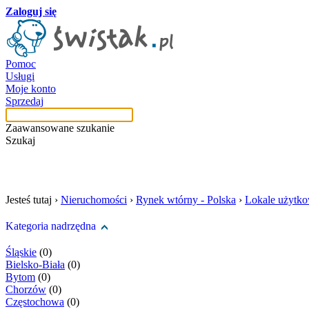
Zaloguj się
Pomoc
Usługi
Moje konto
Sprzedaj
Zaawansowane szukanie
Szukaj
szukaj w tej kategori
Jesteś tutaj ›
Nieruchomości
›
Rynek wtórny - Polska
›
Lokale użytk
Kategoria nadrzędna
Śląskie
(0)
Bielsko-Biała
(0)
Bytom
(0)
Chorzów
(0)
Częstochowa
(0)