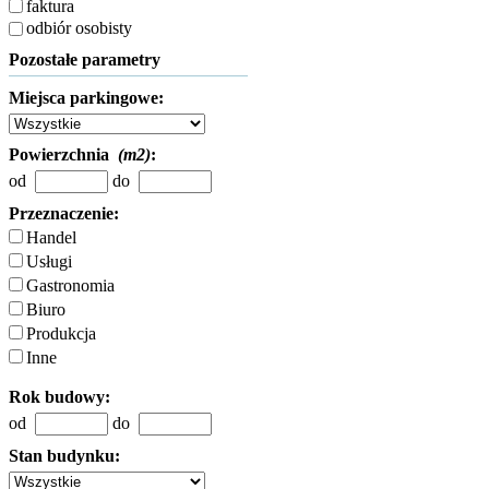
faktura
odbiór osobisty
Pozostałe parametry
Miejsca parkingowe:
Powierzchnia
(m2)
:
od
do
Przeznaczenie:
Handel
Usługi
Gastronomia
Biuro
Produkcja
Inne
Rok budowy:
od
do
Stan budynku: