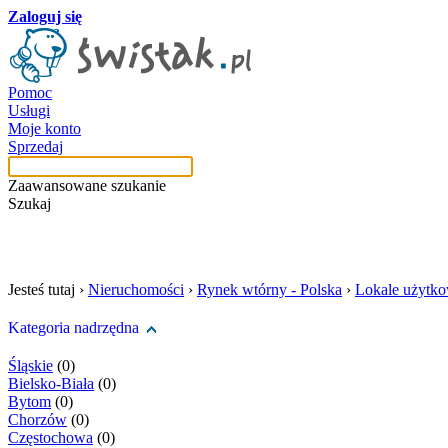
Zaloguj się
Pomoc
Usługi
Moje konto
Sprzedaj
Zaawansowane szukanie
Szukaj
szukaj w tej kategori
Jesteś tutaj ›
Nieruchomości
›
Rynek wtórny - Polska
›
Lokale użytk
Kategoria nadrzędna
Śląskie
(0)
Bielsko-Biała
(0)
Bytom
(0)
Chorzów
(0)
Częstochowa
(0)