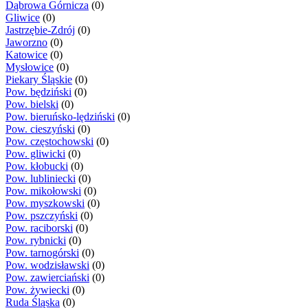
Dąbrowa Górnicza
(0)
Gliwice
(0)
Jastrzębie-Zdrój
(0)
Jaworzno
(0)
Katowice
(0)
Mysłowice
(0)
Piekary Śląskie
(0)
Pow. będziński
(0)
Pow. bielski
(0)
Pow. bieruńsko-lędziński
(0)
Pow. cieszyński
(0)
Pow. częstochowski
(0)
Pow. gliwicki
(0)
Pow. kłobucki
(0)
Pow. lubliniecki
(0)
Pow. mikołowski
(0)
Pow. myszkowski
(0)
Pow. pszczyński
(0)
Pow. raciborski
(0)
Pow. rybnicki
(0)
Pow. tarnogórski
(0)
Pow. wodzisławski
(0)
Pow. zawierciański
(0)
Pow. żywiecki
(0)
Ruda Śląska
(0)