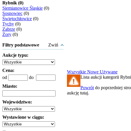
Rybnik (0)
Siemianowice Śląskie
(0)
Sosnowiec
(0)
Świętochłowice
(0)
Tychy
(0)
Zabrze
(0)
Żory
(0)
Filtry podstawowe
Zwiń
Aukcje typu:
Cena:
Wszystkie
Nowe
Używane
Lista aukcji kategorii Rybni
od
do
Miasto:
Powrót
do poprzedniej str
aukcję tutaj.
Województwo:
Wystawione w ciągu: