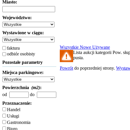
Miasto:
Województwo:
Wystawione w ciągu:
Wszystkie
Nowe
Używane
faktura
Lista aukcji kategorii Pow. słup
odbiór osobisty
pusta.
Pozostałe parametry
Powrót
do poprzedniej strony.
Wysta
Miejsca parkingowe:
Powierzchnia
(m2)
:
od
do
Przeznaczenie:
Handel
Usługi
Gastronomia
Biuro