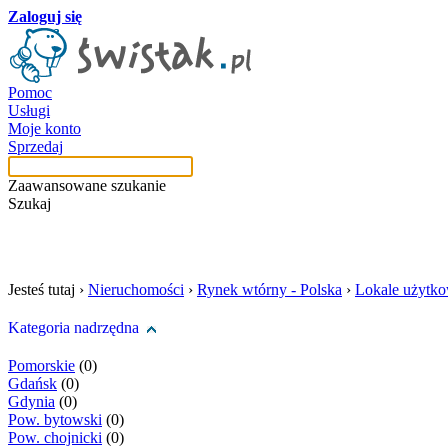
Zaloguj się
Pomoc
Usługi
Moje konto
Sprzedaj
Zaawansowane szukanie
Szukaj
szukaj w tej kategori
Jesteś tutaj ›
Nieruchomości
›
Rynek wtórny - Polska
›
Lokale użytk
Kategoria nadrzędna
Pomorskie
(0)
Gdańsk
(0)
Gdynia
(0)
Pow. bytowski
(0)
Pow. chojnicki
(0)