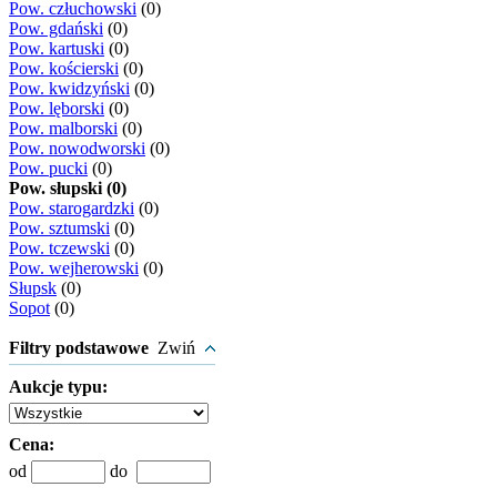
Pow. człuchowski
(0)
Pow. gdański
(0)
Pow. kartuski
(0)
Pow. kościerski
(0)
Pow. kwidzyński
(0)
Pow. lęborski
(0)
Pow. malborski
(0)
Pow. nowodworski
(0)
Pow. pucki
(0)
Pow. słupski (0)
Pow. starogardzki
(0)
Pow. sztumski
(0)
Pow. tczewski
(0)
Pow. wejherowski
(0)
Słupsk
(0)
Sopot
(0)
Filtry podstawowe
Zwiń
Aukcje typu:
Cena:
od
do