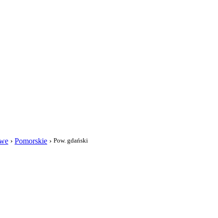
i
owe
›
Pomorskie
›
Pow. gdański