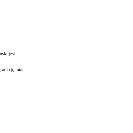
ński jest
w
aukcję tutaj.