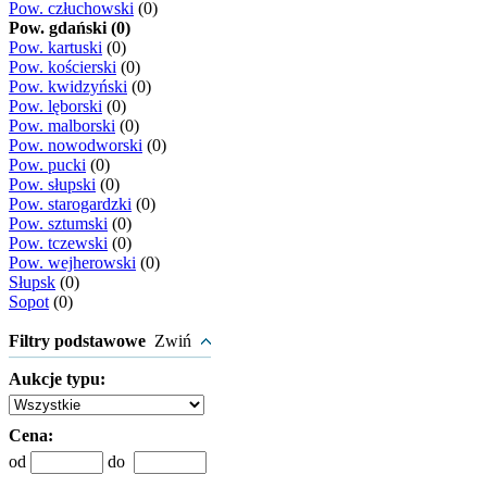
Pow. człuchowski
(0)
Pow. gdański (0)
Pow. kartuski
(0)
Pow. kościerski
(0)
Pow. kwidzyński
(0)
Pow. lęborski
(0)
Pow. malborski
(0)
Pow. nowodworski
(0)
Pow. pucki
(0)
Pow. słupski
(0)
Pow. starogardzki
(0)
Pow. sztumski
(0)
Pow. tczewski
(0)
Pow. wejherowski
(0)
Słupsk
(0)
Sopot
(0)
Filtry podstawowe
Zwiń
Aukcje typu:
Cena:
od
do