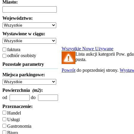
Miasto:
Województwo:
Wystawione w ciągu:
Wszystkie
Nowe
Używane
faktura
Lista aukcji kategorii Pow. gda
odbiór osobisty
pusta.
Pozostałe parametry
Powrót
do poprzedniej strony.
Wysta
Miejsca parkingowe:
Powierzchnia
(m2)
:
od
do
Przeznaczenie:
Handel
Usługi
Gastronomia
Biuro