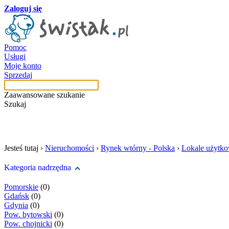
Zaloguj się
Pomoc
Usługi
Moje konto
Sprzedaj
Zaawansowane szukanie
Szukaj
szukaj w tej kategori
Jesteś tutaj ›
Nieruchomości
›
Rynek wtórny - Polska
›
Lokale użytk
Kategoria nadrzędna
Pomorskie
(0)
Gdańsk
(0)
Gdynia
(0)
Pow. bytowski
(0)
Pow. chojnicki
(0)