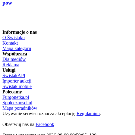
pow
Informacje o nas
O Świstaku
Kontakt
Mapa kategorii
Współpraca
Dla mediów
Reklama
Usługi
ŚwistakAPI
Importer aukcji
Świstak mobile
Polecamy
Furgonetka.pl
Spolecznosci.pl
Mapa poradników
Używanie serwisu oznacza akceptację
Regulaminu
.
Obserwuj nas na
Facebook