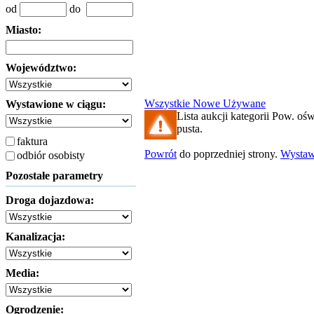
od
do
Miasto:
Województwo:
Wszystkie
Nowe
Używane
Wystawione w ciągu:
Lista aukcji kategorii Pow. ośw
pusta.
faktura
Powrót
do poprzedniej strony.
Wysta
odbiór osobisty
Pozostałe parametry
Droga dojazdowa:
Kanalizacja:
Media:
Ogrodzenie: