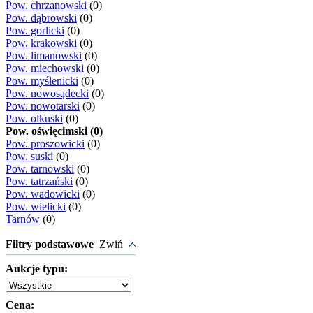
Pow. chrzanowski
(0)
Pow. dąbrowski
(0)
Pow. gorlicki
(0)
Pow. krakowski
(0)
Pow. limanowski
(0)
Pow. miechowski
(0)
Pow. myślenicki
(0)
Pow. nowosądecki
(0)
Pow. nowotarski
(0)
Pow. olkuski
(0)
Pow. oświęcimski (0)
Pow. proszowicki
(0)
Pow. suski
(0)
Pow. tarnowski
(0)
Pow. tatrzański
(0)
Pow. wadowicki
(0)
Pow. wielicki
(0)
Tarnów
(0)
Filtry podstawowe
Zwiń
Aukcje typu:
Cena: