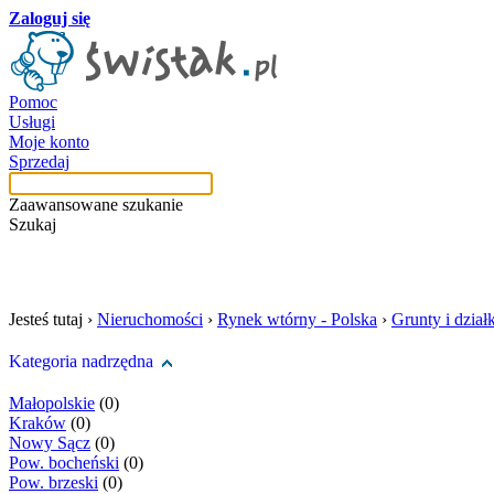
Zaloguj się
Pomoc
Usługi
Moje konto
Sprzedaj
Zaawansowane szukanie
Szukaj
szukaj w tej kategori
Jesteś tutaj ›
Nieruchomości
›
Rynek wtórny - Polska
›
Grunty i działk
Kategoria nadrzędna
Małopolskie
(0)
Kraków
(0)
Nowy Sącz
(0)
Pow. bocheński
(0)
Pow. brzeski
(0)