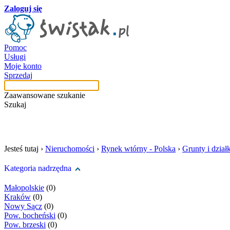
Zaloguj się
Pomoc
Usługi
Moje konto
Sprzedaj
Zaawansowane szukanie
Szukaj
szukaj w tej kategori
Jesteś tutaj ›
Nieruchomości
›
Rynek wtórny - Polska
›
Grunty i działk
Kategoria nadrzędna
Małopolskie
(0)
Kraków
(0)
Nowy Sącz
(0)
Pow. bocheński
(0)
Pow. brzeski
(0)