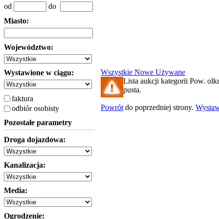
od
do
Miasto:
Województwo:
Wszystkie
Nowe
Używane
Wystawione w ciągu:
Lista aukcji kategorii Pow. olku
pusta.
faktura
Powrót
do poprzedniej strony.
Wysta
odbiór osobisty
Pozostałe parametry
Droga dojazdowa:
Kanalizacja:
Media:
Ogrodzenie: