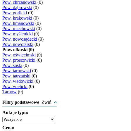
Pow. chrzanowski
(0)
Pow. dąbrowski
(0)
Pow. gorlicki
(0)
Pow. krakowski
(0)
Pow. limanowski
(0)
Pow. miechowski
(0)
Pow. myślenicki
(0)
Pow. nowosądecki
(0)
Pow. nowotarski
(0)
Pow. olkuski (0)
Pow. oświęcimski
(0)
Pow. proszowicki
(0)
Pow. suski
(0)
Pow. tarnowski
(0)
Pow. tatrzański
(0)
Pow. wadowicki
(0)
Pow. wielicki
(0)
Tarnów
(0)
Filtry podstawowe
Zwiń
Aukcje typu:
Cena: