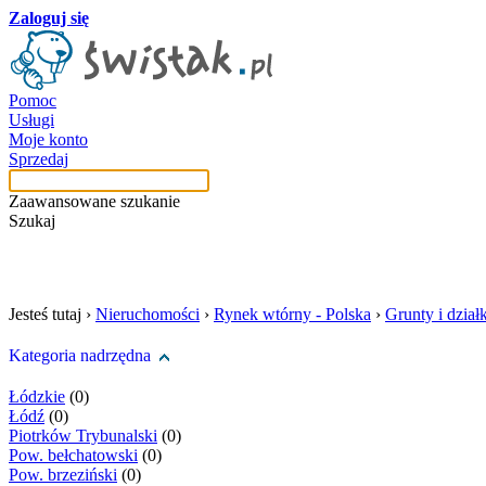
Zaloguj się
Pomoc
Usługi
Moje konto
Sprzedaj
Zaawansowane szukanie
Szukaj
szukaj w tej kategori
Jesteś tutaj ›
Nieruchomości
›
Rynek wtórny - Polska
›
Grunty i działk
Kategoria nadrzędna
Łódzkie
(0)
Łódź
(0)
Piotrków Trybunalski
(0)
Pow. bełchatowski
(0)
Pow. brzeziński
(0)