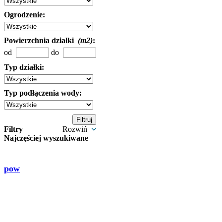
Ogrodzenie:
Powierzchnia działki
(m2)
:
od
do
Typ działki:
Typ podłączenia wody:
Filtry
Rozwiń
Najczęściej wyszukiwane
pow