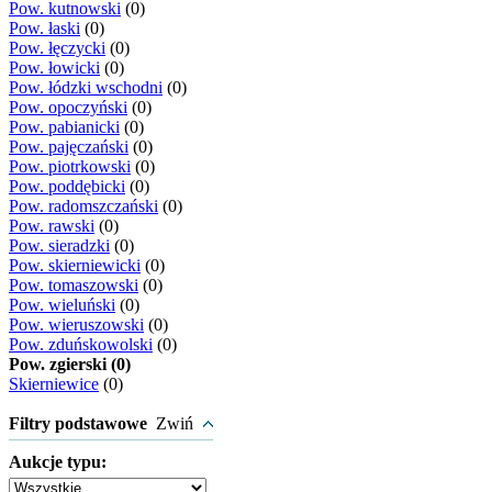
Pow. kutnowski
(0)
Pow. łaski
(0)
Pow. łęczycki
(0)
Pow. łowicki
(0)
Pow. łódzki wschodni
(0)
Pow. opoczyński
(0)
Pow. pabianicki
(0)
Pow. pajęczański
(0)
Pow. piotrkowski
(0)
Pow. poddębicki
(0)
Pow. radomszczański
(0)
Pow. rawski
(0)
Pow. sieradzki
(0)
Pow. skierniewicki
(0)
Pow. tomaszowski
(0)
Pow. wieluński
(0)
Pow. wieruszowski
(0)
Pow. zduńskowolski
(0)
Pow. zgierski (0)
Skierniewice
(0)
Filtry podstawowe
Zwiń
Aukcje typu: