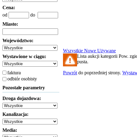
Cena:
od
do
Miasto:
Województwo:
Wszystkie
Nowe
Używane
Lista aukcji kategorii Pow. zgie
Wystawione w ciągu:
pusta.
faktura
Powrót
do poprzedniej strony.
Wysta
odbiór osobisty
Pozostałe parametry
Droga dojazdowa:
Kanalizacja:
Media: