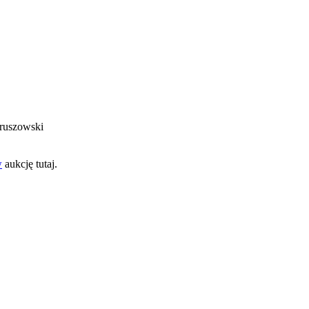
eruszowski
w
aukcję tutaj.