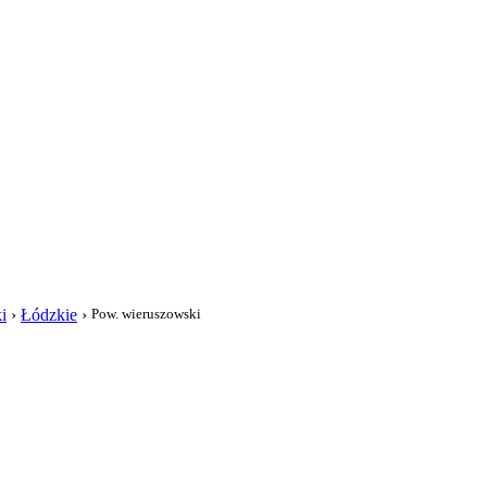
i
i
›
Łódzkie
›
Pow. wieruszowski