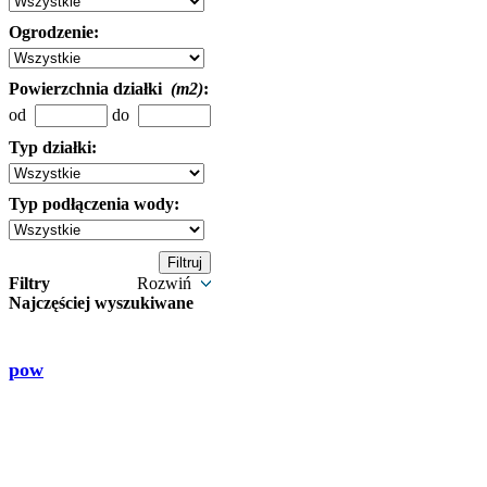
Ogrodzenie:
Powierzchnia działki
(m2)
:
od
do
Typ działki:
Typ podłączenia wody:
Filtry
Rozwiń
Najczęściej wyszukiwane
pow