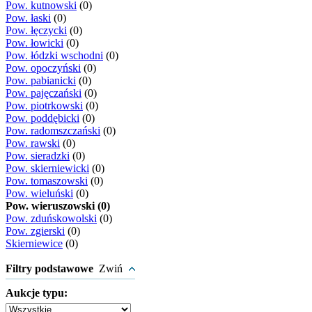
Pow. kutnowski
(0)
Pow. łaski
(0)
Pow. łęczycki
(0)
Pow. łowicki
(0)
Pow. łódzki wschodni
(0)
Pow. opoczyński
(0)
Pow. pabianicki
(0)
Pow. pajęczański
(0)
Pow. piotrkowski
(0)
Pow. poddębicki
(0)
Pow. radomszczański
(0)
Pow. rawski
(0)
Pow. sieradzki
(0)
Pow. skierniewicki
(0)
Pow. tomaszowski
(0)
Pow. wieluński
(0)
Pow. wieruszowski (0)
Pow. zduńskowolski
(0)
Pow. zgierski
(0)
Skierniewice
(0)
Filtry podstawowe
Zwiń
Aukcje typu: