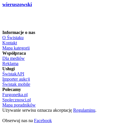
wieruszowski
Informacje o nas
O Świstaku
Kontakt
Mapa kategorii
Współpraca
Dla mediów
Reklama
Usługi
ŚwistakAPI
Importer aukcji
Świstak mobile
Polecamy
Furgonetka.pl
Spolecznosci.pl
Mapa poradników
Używanie serwisu oznacza akceptację
Regulaminu
.
Obserwuj nas na
Facebook