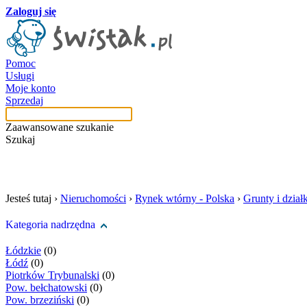
Zaloguj się
Pomoc
Usługi
Moje konto
Sprzedaj
Zaawansowane szukanie
Szukaj
szukaj w tej kategori
Jesteś tutaj ›
Nieruchomości
›
Rynek wtórny - Polska
›
Grunty i działk
Kategoria nadrzędna
Łódzkie
(0)
Łódź
(0)
Piotrków Trybunalski
(0)
Pow. bełchatowski
(0)
Pow. brzeziński
(0)