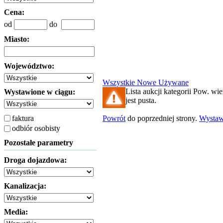
Cena:
od
do
Miasto:
Województwo:
Wszystkie
Nowe
Używane
Lista aukcji kategorii Pow. wi
Wystawione w ciągu:
jest pusta.
faktura
Powrót
do poprzedniej strony.
Wysta
odbiór osobisty
Pozostałe parametry
Droga dojazdowa:
Kanalizacja:
Media: