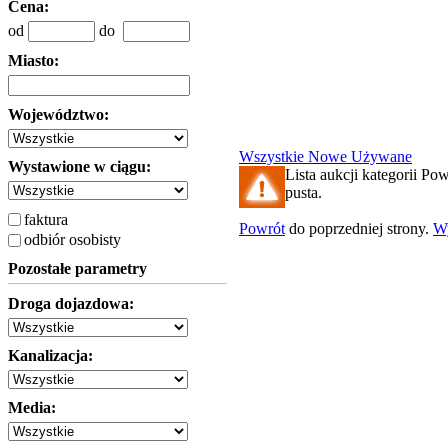
Cena:
od
do
Miasto:
Województwo:
Wszystkie
Nowe
Używane
Wystawione w ciągu:
Lista aukcji kategorii Pow
pusta.
faktura
Powrót
do poprzedniej strony.
W
odbiór osobisty
Pozostałe parametry
Droga dojazdowa:
Kanalizacja:
Media: