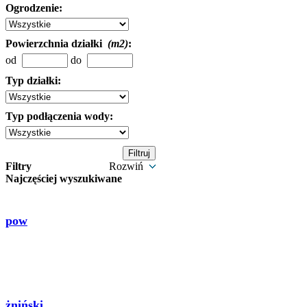
Ogrodzenie:
Powierzchnia działki
(m2)
:
od
do
Typ działki:
Typ podłączenia wody:
Filtry
Rozwiń
Najczęściej wyszukiwane
pow
żniński