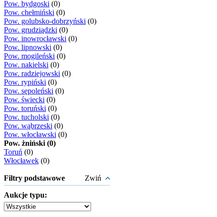
Pow. bydgoski
(0)
Pow. chełmiński
(0)
Pow. golubsko-dobrzyński
(0)
Pow. grudziądzki
(0)
Pow. inowrocławski
(0)
Pow. lipnowski
(0)
Pow. mogileński
(0)
Pow. nakielski
(0)
Pow. radziejowski
(0)
Pow. rypiński
(0)
Pow. sępoleński
(0)
Pow. świecki
(0)
Pow. toruński
(0)
Pow. tucholski
(0)
Pow. wąbrzeski
(0)
Pow. włocławski
(0)
Pow. żniński (0)
Toruń
(0)
Włocławek
(0)
Filtry podstawowe
Zwiń
Aukcje typu: