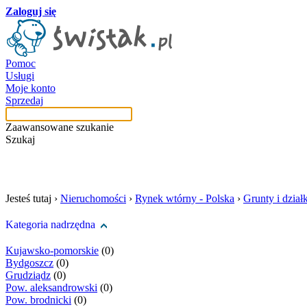
Zaloguj się
Pomoc
Usługi
Moje konto
Sprzedaj
Zaawansowane szukanie
Szukaj
szukaj w tej kategori
Jesteś tutaj ›
Nieruchomości
›
Rynek wtórny - Polska
›
Grunty i działk
Kategoria nadrzędna
Kujawsko-pomorskie
(0)
Bydgoszcz
(0)
Grudziądz
(0)
Pow. aleksandrowski
(0)
Pow. brodnicki
(0)