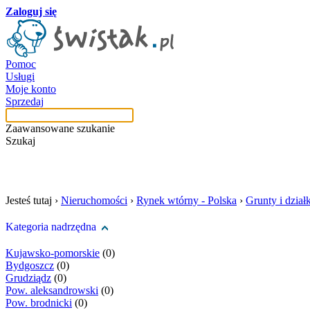
Zaloguj się
Pomoc
Usługi
Moje konto
Sprzedaj
Zaawansowane szukanie
Szukaj
szukaj w tej kategori
Jesteś tutaj ›
Nieruchomości
›
Rynek wtórny - Polska
›
Grunty i działk
Kategoria nadrzędna
Kujawsko-pomorskie
(0)
Bydgoszcz
(0)
Grudziądz
(0)
Pow. aleksandrowski
(0)
Pow. brodnicki
(0)