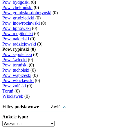
Pow. bydgoski
(0)
Pow. chełmiński
(0)
Pow. golubsko-dobrzyński
(0)
Pow. grudziądzki
(0)
Pow. inowrocławski
(0)
Pow. lipnowski
(0)
Pow. mogileński
(0)
Pow. nakielski
(0)
Pow. radziejowski
(0)
Pow. rypiński (0)
Pow. sępoleński
(0)
Pow. świecki
(0)
Pow. toruński
(0)
Pow. tucholski
(0)
Pow. wąbrzeski
(0)
Pow. włocławski
(0)
Pow. żniński
(0)
Toruń
(0)
Włocławek
(0)
Filtry podstawowe
Zwiń
Aukcje typu: