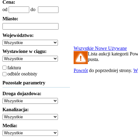
Cena:
od
do
Miasto:
Województwo:
Wszystkie
Nowe
Używane
Wystawione w ciągu:
Lista aukcji kategorii Pow
pusta.
faktura
Powrót
do poprzedniej strony.
W
odbiór osobisty
Pozostałe parametry
Droga dojazdowa:
Kanalizacja:
Media: