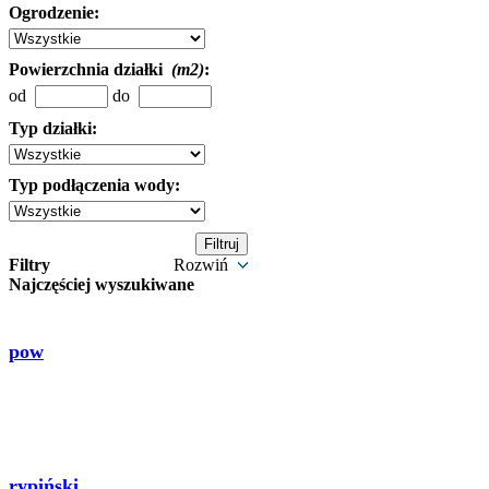
Ogrodzenie:
Powierzchnia działki
(m2)
:
od
do
Typ działki:
Typ podłączenia wody:
Filtry
Rozwiń
Najczęściej wyszukiwane
pow
rypiński