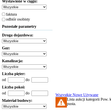
Wystawione w ciągu:
faktura
odbiór osobisty
Pozostałe parametry
Droga dojazdowa:
Gaz:
Kanalizacja:
Liczba pięter:
od
do
Liczba pokoi:
od
do
Wszystkie
Nowe
Używane
Lista aukcji kategorii Pow. k
Materiał budowy:
pusta.