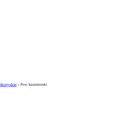
i
okrzyskie
›
Pow. kazimierski