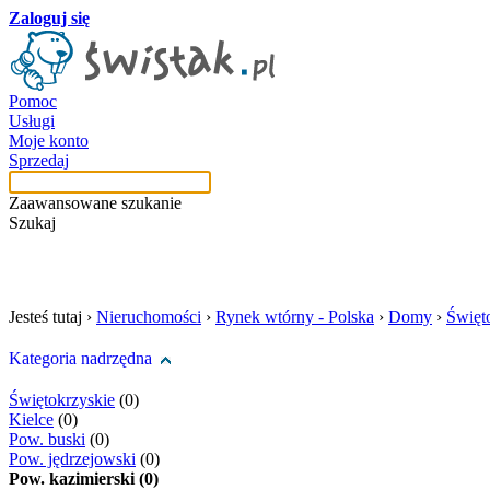
Zaloguj się
Pomoc
Usługi
Moje konto
Sprzedaj
Zaawansowane szukanie
Szukaj
szukaj w tej kategori
Jesteś tutaj ›
Nieruchomości
›
Rynek wtórny - Polska
›
Domy
›
Święt
Kategoria nadrzędna
Świętokrzyskie
(0)
Kielce
(0)
Pow. buski
(0)
Pow. jędrzejowski
(0)
Pow. kazimierski (0)