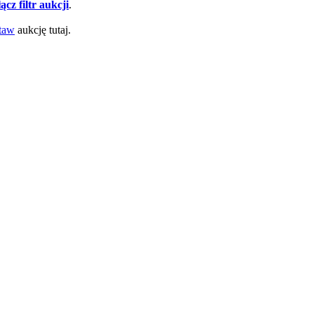
ącz filtr aukcji
.
taw
aukcję tutaj.