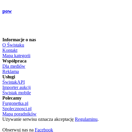
pow
Informacje o nas
O Świstaku
Kontakt
Mapa kategorii
Współpraca
Dla mediów
Reklama
Usługi
ŚwistakAPI
Importer aukcji
Świstak mobile
Polecamy
Furgonetka.pl
Spolecznosci.pl
Mapa poradników
Używanie serwisu oznacza akceptację
Regulaminu
.
Obserwuj nas na
Facebook