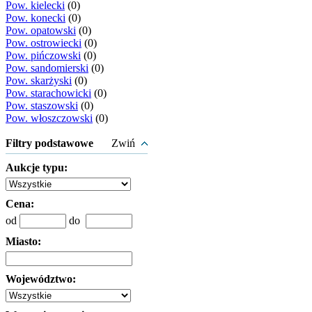
Pow. kielecki
(0)
Pow. konecki
(0)
Pow. opatowski
(0)
Pow. ostrowiecki
(0)
Pow. pińczowski
(0)
Pow. sandomierski
(0)
Pow. skarżyski
(0)
Pow. starachowicki
(0)
Pow. staszowski
(0)
Pow. włoszczowski
(0)
Filtry podstawowe
Zwiń
Aukcje typu:
Cena:
od
do
Miasto:
Województwo: