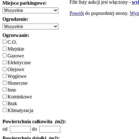
Filtr listy aukcji jest włączony -
wył
Miejsca parkingowe:
Powrót
do poprzedniej strony.
Wys
Ogrodzenie:
Ogrzewanie:
C.O.
Miejskie
Gazowe
Elektryczne
Olejowe
Węglowe
Słoneczne
Inne
Kominkowe
Brak
Klimatyzacja
Powierzchnia całkowita
(m2)
:
od
do
Powierzchnia działki
(m2)
: