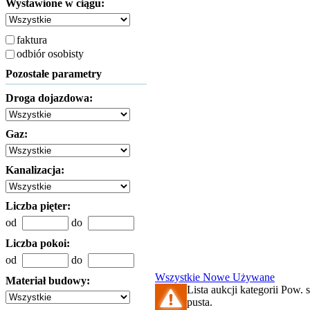
Wystawione w ciągu:
faktura
odbiór osobisty
Pozostałe parametry
Droga dojazdowa:
Gaz:
Kanalizacja:
Liczba pięter:
od
do
Liczba pokoi:
od
do
Wszystkie
Nowe
Używane
Materiał budowy:
Lista aukcji kategorii Pow. 
pusta.