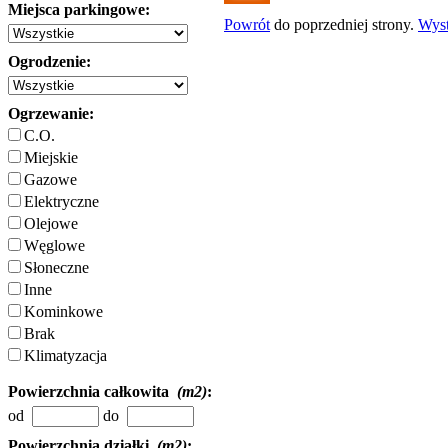
Miejsca parkingowe:
Powrót
do poprzedniej strony.
Wys
Ogrodzenie:
Ogrzewanie:
C.O.
Miejskie
Gazowe
Elektryczne
Olejowe
Węglowe
Słoneczne
Inne
Kominkowe
Brak
Klimatyzacja
Powierzchnia całkowita
(m2)
:
od
do
Powierzchnia działki
(m2)
: