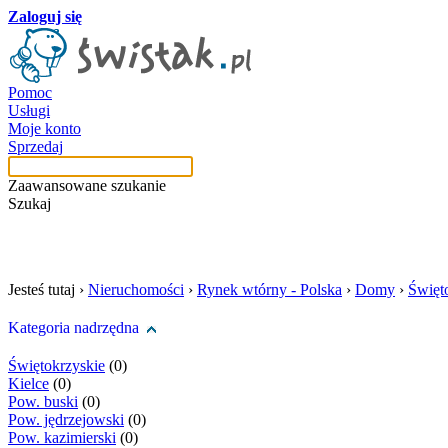
Zaloguj się
Pomoc
Usługi
Moje konto
Sprzedaj
Zaawansowane szukanie
Szukaj
szukaj w tej kategori
Jesteś tutaj ›
Nieruchomości
›
Rynek wtórny - Polska
›
Domy
›
Święt
Kategoria nadrzędna
Świętokrzyskie
(0)
Kielce
(0)
Pow. buski
(0)
Pow. jędrzejowski
(0)
Pow. kazimierski
(0)