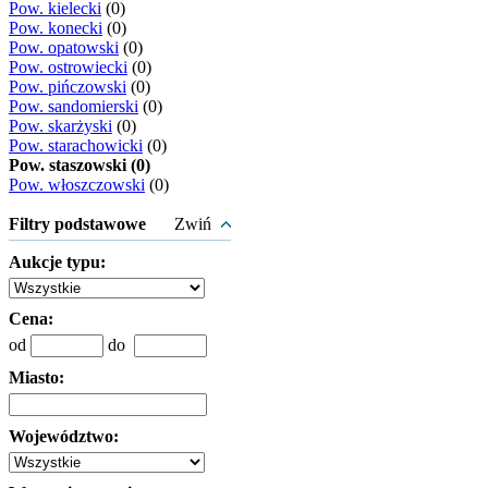
Pow. kielecki
(0)
Pow. konecki
(0)
Pow. opatowski
(0)
Pow. ostrowiecki
(0)
Pow. pińczowski
(0)
Pow. sandomierski
(0)
Pow. skarżyski
(0)
Pow. starachowicki
(0)
Pow. staszowski (0)
Pow. włoszczowski
(0)
Filtry podstawowe
Zwiń
Aukcje typu:
Cena:
od
do
Miasto:
Województwo: