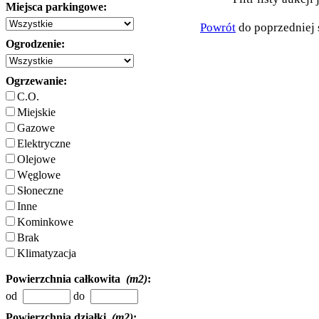
Miejsca parkingowe:
Powrót
do poprzedniej 
Ogrodzenie:
Ogrzewanie:
C.O.
Miejskie
Gazowe
Elektryczne
Olejowe
Węglowe
Słoneczne
Inne
Kominkowe
Brak
Klimatyzacja
Powierzchnia całkowita
(m2)
:
od
do
Powierzchnia działki
(m2)
: