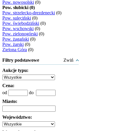
Pow. nowosolski
(0)
Pow. słubicki (0)
Pow. strzelecko-drezdenecki
(0)
Pow. sulęciński
(0)
Pow. świebodziński
(0)
Pow. wschowski
(0)
Pow. zielonogórski
(0)
Pow. żagański
(0)
Pow. żarski
(0)
Zielona Góra
(0)
Filtry podstawowe
Zwiń
Aukcje typu:
Cena:
od
do
Miasto:
Województwo: