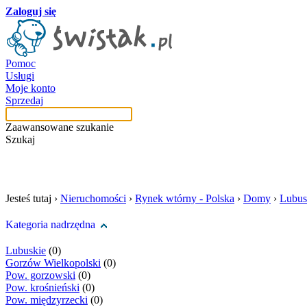
Zaloguj się
Pomoc
Usługi
Moje konto
Sprzedaj
Zaawansowane szukanie
Szukaj
szukaj w tej kategori
Jesteś tutaj ›
Nieruchomości
›
Rynek wtórny - Polska
›
Domy
›
Lubus
Kategoria nadrzędna
Lubuskie
(0)
Gorzów Wielkopolski
(0)
Pow. gorzowski
(0)
Pow. krośnieński
(0)
Pow. międzyrzecki
(0)