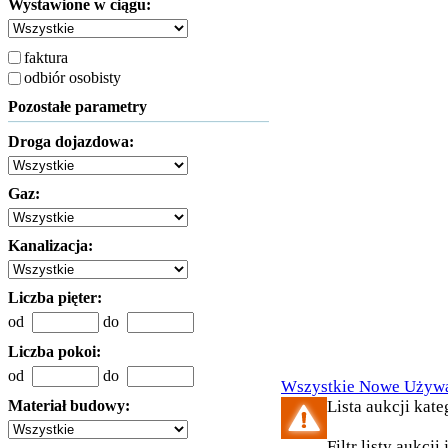
Wystawione w ciągu:
faktura
odbiór osobisty
Pozostałe parametry
Droga dojazdowa:
Gaz:
Kanalizacja:
Liczba pięter:
od
do
Liczba pokoi:
od
do
Wszystkie
Nowe
Używ
Materiał budowy:
Lista aukcji kate
Filtr listy aukcji