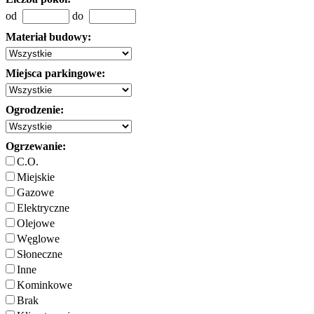
od
do
Materiał budowy:
Miejsca parkingowe:
Ogrodzenie:
Ogrzewanie:
C.O.
Miejskie
Gazowe
Elektryczne
Olejowe
Węglowe
Słoneczne
Inne
Kominkowe
Brak