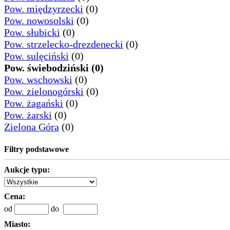
Pow. międzyrzecki
(0)
Pow. nowosolski
(0)
Pow. słubicki
(0)
Pow. strzelecko-drezdenecki
(0)
Pow. sulęciński
(0)
Pow. świebodziński (0)
Pow. wschowski
(0)
Pow. zielonogórski
(0)
Pow. żagański
(0)
Pow. żarski
(0)
Zielona Góra
(0)
Filtry podstawowe
Aukcje typu:
Cena:
od
do
Miasto: