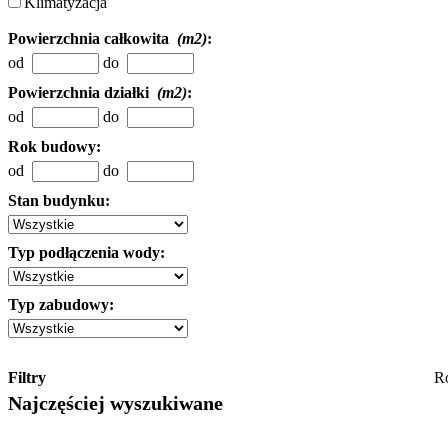
Klimatyzacja
Powierzchnia całkowita
(m2)
:
od
do
Powierzchnia działki
(m2)
:
od
do
Rok budowy:
od
do
Stan budynku:
Typ podłączenia wody:
Typ zabudowy:
Filtry
R
Najczęściej wyszukiwane