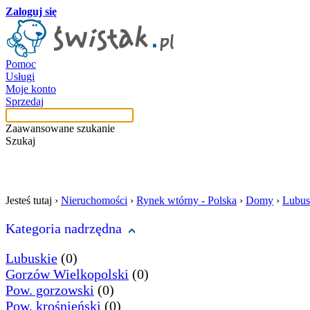
Zaloguj się
Pomoc
Usługi
Moje konto
Sprzedaj
Zaawansowane szukanie
Szukaj
szukaj w tej kategori
Jesteś tutaj ›
Nieruchomości
›
Rynek wtórny - Polska
›
Domy
›
Lubus
Kategoria nadrzędna
Lubuskie
(0)
Gorzów Wielkopolski
(0)
Pow. gorzowski
(0)
Pow. krośnieński
(0)