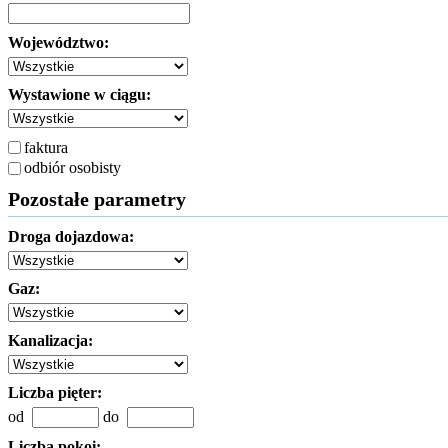
Województwo:
Wystawione w ciągu:
faktura
odbiór osobisty
Pozostałe parametry
Droga dojazdowa:
Gaz:
Kanalizacja:
Liczba pięter:
od
do
Liczba pokoi: