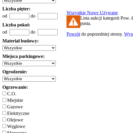
Liczba pięter:
Wszystkie
Nowe
Używane
od
do
Lista aukcji kategorii Pow. 
pusta.
Liczba pokoi:
od
do
Powrót
do poprzedniej strony.
Wys
Materiał budowy:
Miejsca parkingowe:
Ogrodzenie:
Ogrzewanie:
C.O.
Miejskie
Gazowe
Elektryczne
Olejowe
Węglowe
Słoneczne