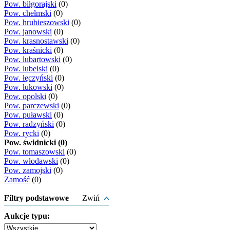
Pow. biłgorajski
(0)
Pow. chełmski
(0)
Pow. hrubieszowski
(0)
Pow. janowski
(0)
Pow. krasnostawski
(0)
Pow. kraśnicki
(0)
Pow. lubartowski
(0)
Pow. lubelski
(0)
Pow. łęczyński
(0)
Pow. łukowski
(0)
Pow. opolski
(0)
Pow. parczewski
(0)
Pow. puławski
(0)
Pow. radzyński
(0)
Pow. rycki
(0)
Pow. świdnicki (0)
Pow. tomaszowski
(0)
Pow. włodawski
(0)
Pow. zamojski
(0)
Zamość
(0)
Filtry podstawowe
Zwiń
Aukcje typu: