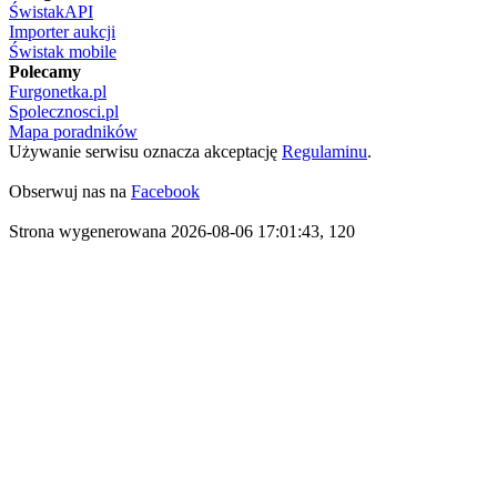
ŚwistakAPI
Importer aukcji
Świstak mobile
Polecamy
Furgonetka.pl
Spolecznosci.pl
Mapa poradników
Używanie serwisu oznacza akceptację
Regulaminu
.
Obserwuj nas na
Facebook
Strona wygenerowana 2026-08-06 17:01:43, 120