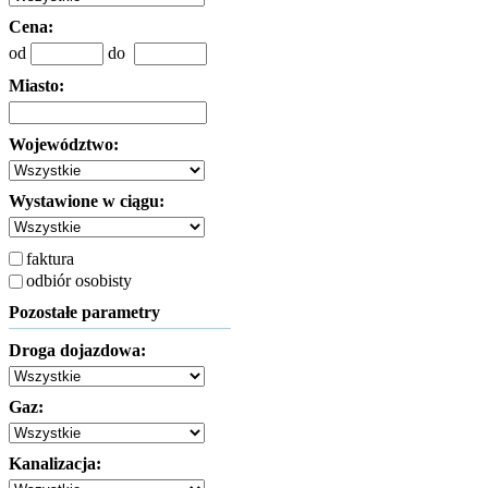
Cena:
od
do
Miasto:
Województwo:
Wystawione w ciągu:
faktura
odbiór osobisty
Pozostałe parametry
Droga dojazdowa:
Gaz:
Kanalizacja: