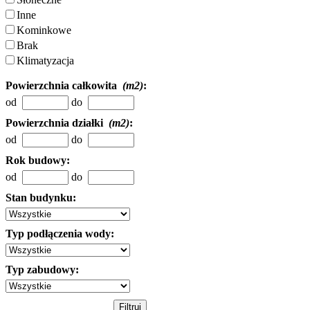
Inne
Kominkowe
Brak
Klimatyzacja
Powierzchnia całkowita
(m2)
:
od
do
Powierzchnia działki
(m2)
:
od
do
Rok budowy:
od
do
Stan budynku:
Typ podłączenia wody:
Typ zabudowy: