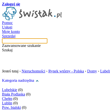
Zaloguj się
Pomoc
Usługi
Moje konto
Sprzedaj
Zaawansowane szukanie
Szukaj
szukaj w tej kategori
Jesteś tutaj ›
Nieruchomości
›
Rynek wtórny - Polska
›
Domy
›
Lubel
Kategoria nadrzędna
Lubelskie
(0)
Biała Podlaska
(0)
Chełm
(0)
Lublin
(0)
Pow. bialski
(0)