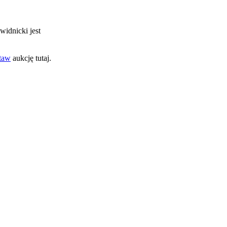
świdnicki jest
taw
aukcję tutaj.