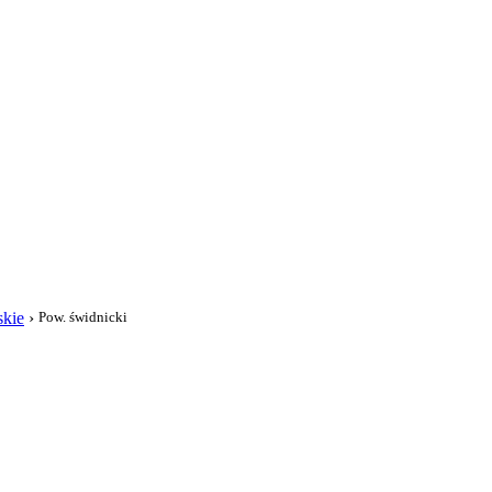
i
skie
›
Pow. świdnicki