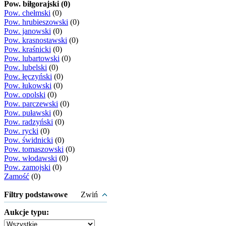
Pow. biłgorajski (0)
Pow. chełmski
(0)
Pow. hrubieszowski
(0)
Pow. janowski
(0)
Pow. krasnostawski
(0)
Pow. kraśnicki
(0)
Pow. lubartowski
(0)
Pow. lubelski
(0)
Pow. łęczyński
(0)
Pow. łukowski
(0)
Pow. opolski
(0)
Pow. parczewski
(0)
Pow. puławski
(0)
Pow. radzyński
(0)
Pow. rycki
(0)
Pow. świdnicki
(0)
Pow. tomaszowski
(0)
Pow. włodawski
(0)
Pow. zamojski
(0)
Zamość
(0)
Filtry podstawowe
Zwiń
Aukcje typu: