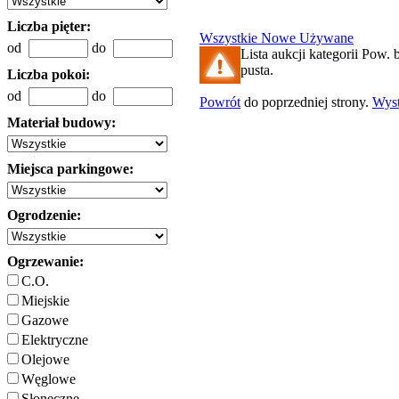
Liczba pięter:
Wszystkie
Nowe
Używane
od
do
Lista aukcji kategorii Pow. b
pusta.
Liczba pokoi:
od
do
Powrót
do poprzedniej strony.
Wys
Materiał budowy:
Miejsca parkingowe:
Ogrodzenie:
Ogrzewanie:
C.O.
Miejskie
Gazowe
Elektryczne
Olejowe
Węglowe
Słoneczne