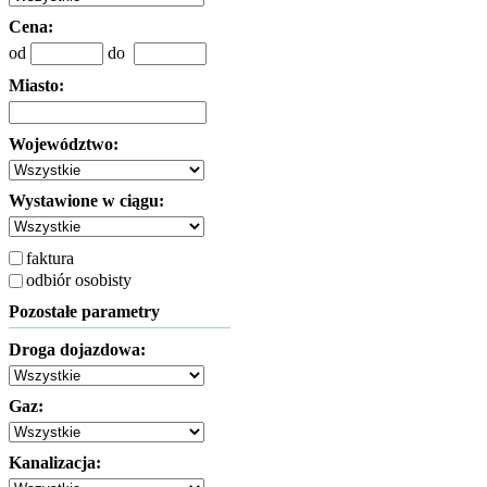
Cena:
od
do
Miasto:
Województwo:
Wystawione w ciągu:
faktura
odbiór osobisty
Pozostałe parametry
Droga dojazdowa:
Gaz:
Kanalizacja: