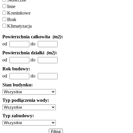
Inne
Kominkowe
Brak
Klimatyzacja
Powierzchnia całkowita
(m2)
:
od
do
Powierzchnia działki
(m2)
:
od
do
Rok budowy:
od
do
Stan budynku:
Typ podłączenia wody:
Typ zabudowy: