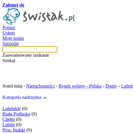
Zaloguj się
Pomoc
Usługi
Moje konto
Sprzedaj
Zaawansowane szukanie
Szukaj
szukaj w tej kategori
Jesteś tutaj ›
Nieruchomości
›
Rynek wtórny - Polska
›
Domy
›
Lubel
Kategoria nadrzędna
Lubelskie
(0)
Biała Podlaska
(0)
Chełm
(0)
Lublin
(0)
Pow. bialski
(0)