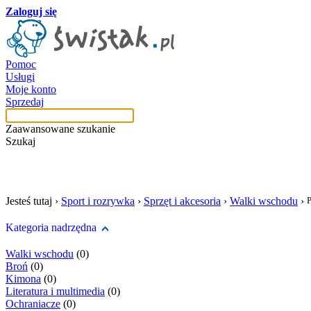
Zaloguj się
Pomoc
Usługi
Moje konto
Sprzedaj
Zaawansowane szukanie
Szukaj
szukaj w tej kategori
Jesteś tutaj ›
Sport i rozrywka
›
Sprzęt i akcesoria
›
Walki wschodu
›
Kategoria nadrzędna
Walki wschodu
(0)
Broń
(0)
Kimona
(0)
Literatura i multimedia
(0)
Ochraniacze
(0)