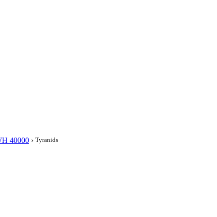
i
H 40000
›
Tyranids