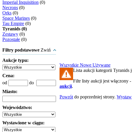
Imperial Inquisition
(0)
Necrons
(0)
Orks
(0)
Space Marines
(0)
Tau Empire
(0)
Tyranids (0)
Zestawy
(0)
Pozostałe
(0)
Filtry podstawowe
Zwiń
Aukcje typu:
Wszystkie
Nowe
Używane
Lista aukcji kategorii Tyranids j
Cena:
Filtr listy aukcji jest włączony 
od
do
aukcji
.
Miasto:
Powrót
do poprzedniej strony.
Wystaw
Województwo:
Wystawione w ciągu: