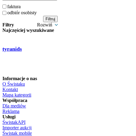
faktura
odbiór osobisty
Filtry
Rozwiń
Najczęściej wyszukiwane
tyranids
Informacje o nas
O Świstaku
Kontakt
Mapa kategorii
Współpraca
Dla mediów
Reklama
Usługi
ŚwistakAPI
Importer aukcji
Świstak mobile