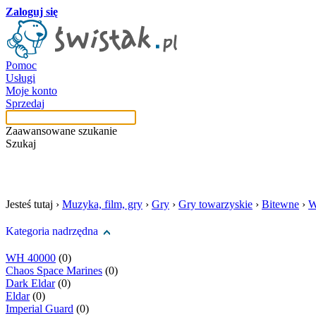
Zaloguj się
Pomoc
Usługi
Moje konto
Sprzedaj
Zaawansowane szukanie
Szukaj
szukaj w tej kategori
Jesteś tutaj ›
Muzyka, film, gry
›
Gry
›
Gry towarzyskie
›
Bitewne
›
W
Kategoria nadrzędna
WH 40000
(0)
Chaos Space Marines
(0)
Dark Eldar
(0)
Eldar
(0)
Imperial Guard
(0)