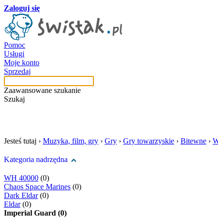
Zaloguj się
Pomoc
Usługi
Moje konto
Sprzedaj
Zaawansowane szukanie
Szukaj
szukaj w tej kategori
Jesteś tutaj ›
Muzyka, film, gry
›
Gry
›
Gry towarzyskie
›
Bitewne
›
W
Kategoria nadrzędna
WH 40000
(0)
Chaos Space Marines
(0)
Dark Eldar
(0)
Eldar
(0)
Imperial Guard (0)