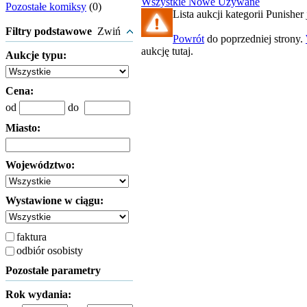
Wszystkie
Nowe
Używane
Pozostałe komiksy
(0)
Lista aukcji kategorii Punisher 
Filtry podstawowe
Zwiń
Powrót
do poprzedniej strony.
aukcję tutaj.
Aukcje typu:
Cena:
od
do
Miasto:
Województwo:
Wystawione w ciągu:
faktura
odbiór osobisty
Pozostałe parametry
Rok wydania: