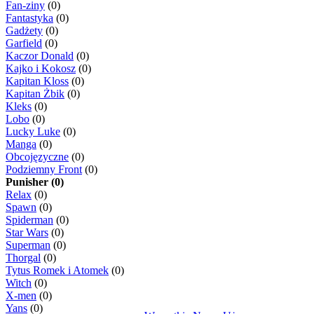
Fan-ziny
(0)
Fantastyka
(0)
Gadżety
(0)
Garfield
(0)
Kaczor Donald
(0)
Kajko i Kokosz
(0)
Kapitan Kloss
(0)
Kapitan Żbik
(0)
Kleks
(0)
Lobo
(0)
Lucky Luke
(0)
Manga
(0)
Obcojęzyczne
(0)
Podziemny Front
(0)
Punisher (0)
Relax
(0)
Spawn
(0)
Spiderman
(0)
Star Wars
(0)
Superman
(0)
Thorgal
(0)
Tytus Romek i Atomek
(0)
Witch
(0)
X-men
(0)
Yans
(0)