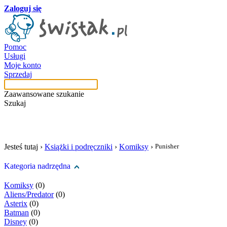
Zaloguj się
Pomoc
Usługi
Moje konto
Sprzedaj
Zaawansowane szukanie
Szukaj
szukaj w tej kategori
Jesteś tutaj ›
Książki i podręczniki
›
Komiksy
›
Punisher
Kategoria nadrzędna
Komiksy
(0)
Aliens/Predator
(0)
Asterix
(0)
Batman
(0)
Disney
(0)