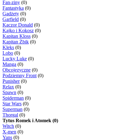
Fan-ziny
(0)
Fantastyka
(0)
Gadżety
(0)
Garfield
(0)
Kaczor Donald
(0)
Kajko i Kokosz
(0)
Kapitan Kloss
(0)
Kapitan Żbik
(0)
Kleks
(0)
Lobo
(0)
Lucky Luke
(0)
Manga
(0)
Obcojęzyczne
(0)
Podziemny Front
(0)
Punisher
(0)
Relax
(0)
Spawn
(0)
Spiderman
(0)
Star Wars
(0)
Superman
(0)
Thorgal
(0)
Tytus Romek i Atomek (0)
Witch
(0)
X-men
(0)
Yans
(0)