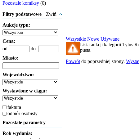
Pozostałe komiksy
(0)
Filtry podstawowe
Zwiń
Aukcje typu:
Wszystkie
Nowe
Używane
Cena:
Lista aukcji kategorii Tytus 
od
do
pusta.
Miasto:
Powrót
do poprzedniej strony.
Wyst
Województwo:
Wystawione w ciągu:
faktura
odbiór osobisty
Pozostałe parametry
Rok wydania: