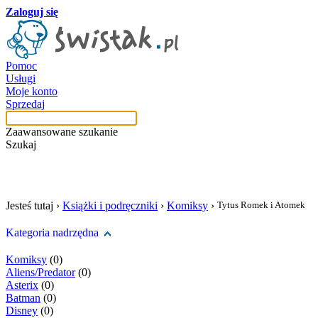
Zaloguj się
Pomoc
Usługi
Moje konto
Sprzedaj
Zaawansowane szukanie
Szukaj
szukaj w tej kategori
Jesteś tutaj ›
Książki i podręczniki
›
Komiksy
›
Tytus Romek i Atomek
Kategoria nadrzędna
Komiksy
(0)
Aliens/Predator
(0)
Asterix
(0)
Batman
(0)
Disney
(0)