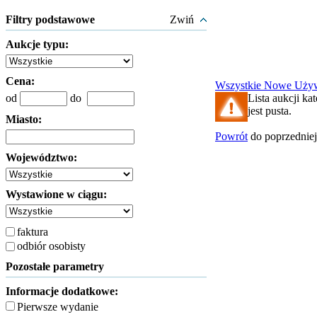
Filtry podstawowe
Zwiń
Aukcje typu:
Cena:
Wszystkie
Nowe
Uży
od
do
Lista aukcji ka
jest pusta.
Miasto:
Powrót
do poprzedniej
Województwo:
Wystawione w ciągu:
faktura
odbiór osobisty
Pozostałe parametry
Informacje dodatkowe:
Pierwsze wydanie