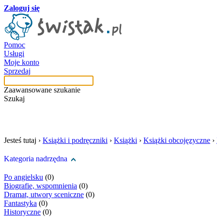
Zaloguj się
Pomoc
Usługi
Moje konto
Sprzedaj
Zaawansowane szukanie
Szukaj
szukaj w tej kategori
Jesteś tutaj ›
Książki i podręczniki
›
Książki
›
Książki obcojęzyczne
›
Kategoria nadrzędna
Po angielsku
(0)
Biografie, wspomnienia
(0)
Dramat, utwory sceniczne
(0)
Fantastyka
(0)
Historyczne
(0)