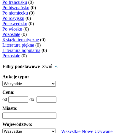
Po francusku
(0)
Po hiszpańsku
(0)
Po niemiecku
(0)
Po rosyjsku
(0)
Po szwedzku
(0)
Po włosku
(0)
Pozostałe
(0)
Książki tematyczne
(0)
Literatura piękna
(0)
Literatura popularna
(0)
Pozostałe
(0)
Filtry podstawowe
Zwiń
Aukcje typu:
Cena:
od
do
Miasto:
Województwo:
Wszystkie
Nowe
Używane