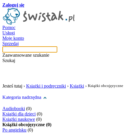
Zaloguj się
Pomoc
Usługi
Moje konto
Sprzedaj
Zaawansowane szukanie
Szukaj
szukaj w tej kategori
Jesteś tutaj ›
Książki i podręczniki
›
Książki
›
Książki obcojęzyczne
Kategoria nadrzędna
Audiobooki
(0)
Książki dla dzieci
(0)
Książki naukowe
(0)
Książki obcojęzyczne (0)
Po angielsku
(0)