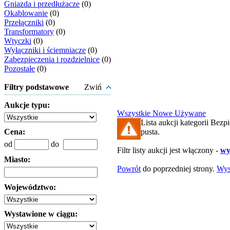
Gniazda i przedłużacze
(0)
Okablowanie
(0)
Przełączniki
(0)
Transformatory
(0)
Wtyczki
(0)
Wyłączniki i ściemniacze
(0)
Zabezpieczenia i rozdzielnice
(0)
Pozostałe
(0)
Filtry podstawowe
Zwiń
Aukcje typu:
Wszystkie
Nowe
Używane
Lista aukcji kategorii Bezpi
Cena:
pusta.
od
do
Filtr listy aukcji jest włączony -
wy
Miasto:
Powrót
do poprzedniej strony.
Wys
Województwo:
Wystawione w ciągu: