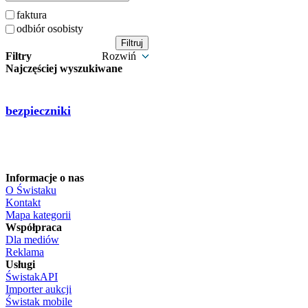
faktura
odbiór osobisty
Filtry
Rozwiń
Najczęściej wyszukiwane
bezpieczniki
Informacje o nas
O Świstaku
Kontakt
Mapa kategorii
Współpraca
Dla mediów
Reklama
Usługi
ŚwistakAPI
Importer aukcji
Świstak mobile