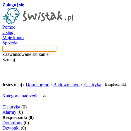
Zaloguj się
Pomoc
Usługi
Moje konto
Sprzedaj
Zaawansowane szukanie
Szukaj
szukaj w tej kategori
Jesteś tutaj ›
Dom i ogród
›
Budownictwo
›
Elektryka
›
Bezpieczniki
Kategoria nadrzędna
Elektryka
(0)
Alarmy
(0)
Bezpieczniki (0)
Domofony
(0)
Dzwonki
(0)