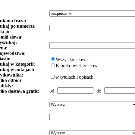
ukana fraza:
ukaj po numerze
kcji:
miń słowa:
szukaj:
ena:
ojewództwo:
asto:
Wszystkie słowa
ukaj w kategorii:
Którekolwiek ze słów
ukaj w aukcjach
ytkownika:
w tytułach i opisach
lko odbiór
obisty:
od
do
lko dostawa gratis: