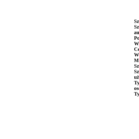
Sz
Sz
au
Po
Wy
C
W
Mi
Sz
Sz
uż
Ty
os
Ty