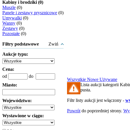
Kabiny i brodziki (0)
Muszle
(0)
Panele i zestawy prysznicowe
(0)
Umywalki
(0)
Wanny
(0)
Zestawy
(0)
Pozostałe
(0)
Filtry podstawowe
Zwiń
Aukcje typu:
Cena:
od
do
Wszystkie
Nowe
Używane
Lista aukcji kategorii Kabin
Miasto:
pusta.
Filtr listy aukcji jest włączony -
wy
Województwo:
Powrót
do poprzedniej strony.
Wy
Wystawione w ciągu: