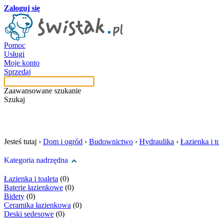
Zaloguj się
Pomoc
Usługi
Moje konto
Sprzedaj
Zaawansowane szukanie
Szukaj
szukaj w tej kategori
Jesteś tutaj ›
Dom i ogród
›
Budownictwo
›
Hydraulika
›
Łazienka i t
Kategoria nadrzędna
Łazienka i toaleta
(0)
Baterie łazienkowe
(0)
Bidety
(0)
Ceramika łazienkowa
(0)
Deski sedesowe
(0)