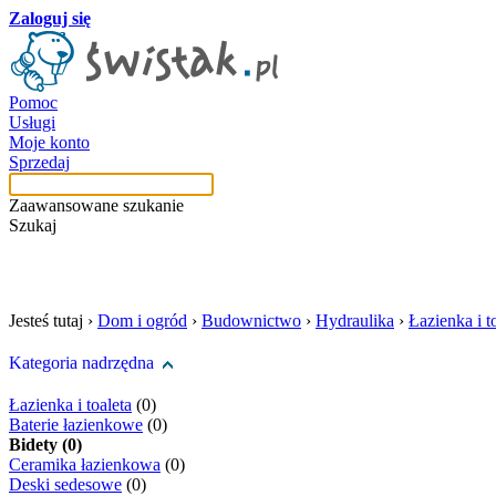
Zaloguj się
Pomoc
Usługi
Moje konto
Sprzedaj
Zaawansowane szukanie
Szukaj
szukaj w tej kategori
Jesteś tutaj ›
Dom i ogród
›
Budownictwo
›
Hydraulika
›
Łazienka i t
Kategoria nadrzędna
Łazienka i toaleta
(0)
Baterie łazienkowe
(0)
Bidety (0)
Ceramika łazienkowa
(0)
Deski sedesowe
(0)