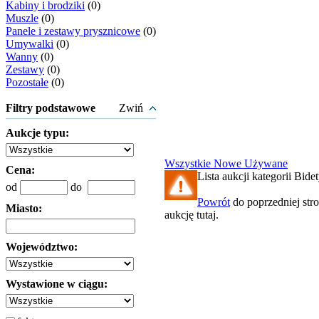
Kabiny i brodziki
(0)
Muszle
(0)
Panele i zestawy prysznicowe
(0)
Umywalki
(0)
Wanny
(0)
Zestawy
(0)
Pozostałe
(0)
Filtry podstawowe
Zwiń
Aukcje typu:
Wszystkie
Nowe
Używane
Cena:
Lista aukcji kategorii Bidet
od
do
Powrót
do poprzedniej str
Miasto:
aukcję tutaj.
Województwo:
Wystawione w ciągu: