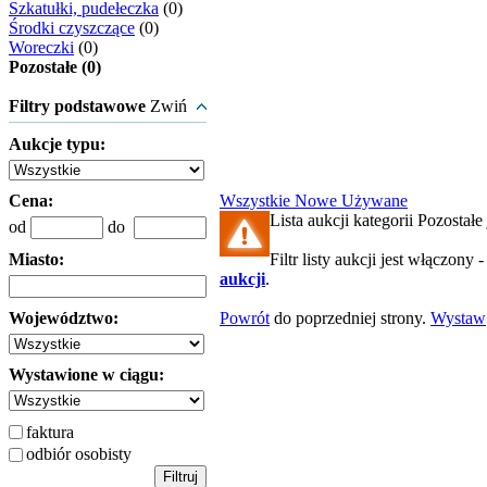
Szkatułki, pudełeczka
(0)
Środki czyszczące
(0)
Woreczki
(0)
Pozostałe (0)
Filtry podstawowe
Zwiń
Aukcje typu:
Cena:
Wszystkie
Nowe
Używane
Lista aukcji kategorii Pozostałe 
od
do
Miasto:
Filtr listy aukcji jest włączony 
aukcji
.
Województwo:
Powrót
do poprzedniej strony.
Wystaw
Wystawione w ciągu:
faktura
odbiór osobisty