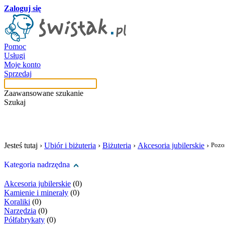
Zaloguj się
Pomoc
Usługi
Moje konto
Sprzedaj
Zaawansowane szukanie
Szukaj
szukaj w tej kategori
Jesteś tutaj ›
Ubiór i biżuteria
›
Biżuteria
›
Akcesoria jubilerskie
›
Pozo
Kategoria nadrzędna
Akcesoria jubilerskie
(0)
Kamienie i minerały
(0)
Koraliki
(0)
Narzędzia
(0)
Półfabrykaty
(0)