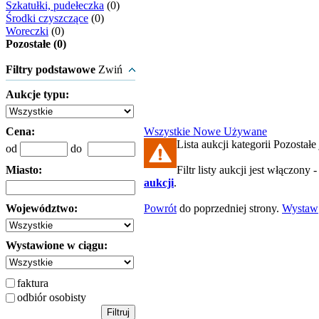
Szkatułki, pudełeczka
(0)
Środki czyszczące
(0)
Woreczki
(0)
Pozostałe (0)
Filtry podstawowe
Zwiń
Aukcje typu:
Cena:
Wszystkie
Nowe
Używane
Lista aukcji kategorii Pozostałe 
od
do
Miasto:
Filtr listy aukcji jest włączony 
aukcji
.
Województwo:
Powrót
do poprzedniej strony.
Wystaw
Wystawione w ciągu:
faktura
odbiór osobisty