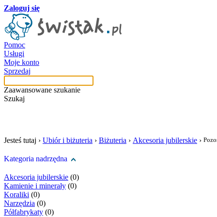
Zaloguj się
Pomoc
Usługi
Moje konto
Sprzedaj
Zaawansowane szukanie
Szukaj
szukaj w tej kategori
Jesteś tutaj ›
Ubiór i biżuteria
›
Biżuteria
›
Akcesoria jubilerskie
›
Pozo
Kategoria nadrzędna
Akcesoria jubilerskie
(0)
Kamienie i minerały
(0)
Koraliki
(0)
Narzędzia
(0)
Półfabrykaty
(0)