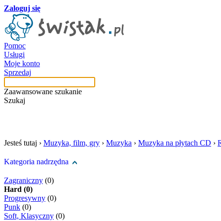
Zaloguj się
Pomoc
Usługi
Moje konto
Sprzedaj
Zaawansowane szukanie
Szukaj
szukaj w tej kategori
Jesteś tutaj ›
Muzyka, film, gry
›
Muzyka
›
Muzyka na płytach CD
›
Kategoria nadrzędna
Zagraniczny
(0)
Hard (0)
Progresywny
(0)
Punk
(0)
Soft, Klasyczny
(0)