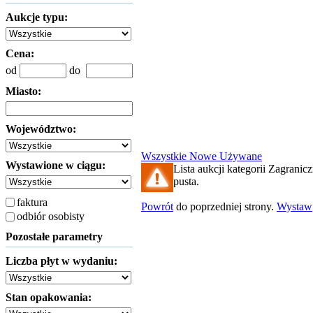
Aukcje typu:
Cena:
od
do
Miasto:
Województwo:
Wszystkie
Nowe
Używane
Wystawione w ciągu:
Lista aukcji kategorii Zagranicz
pusta.
faktura
Powrót
do poprzedniej strony.
Wystaw
odbiór osobisty
Pozostałe parametry
Liczba płyt w wydaniu:
Stan opakowania: