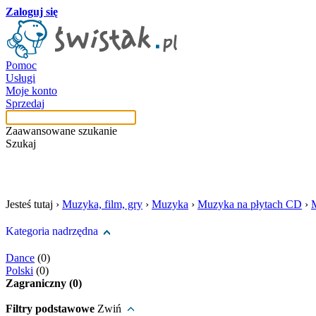
Zaloguj się
Pomoc
Usługi
Moje konto
Sprzedaj
Zaawansowane szukanie
Szukaj
szukaj w tej kategori
Jesteś tutaj ›
Muzyka, film, gry
›
Muzyka
›
Muzyka na płytach CD
›
Kategoria nadrzędna
Dance
(0)
Polski
(0)
Zagraniczny (0)
Filtry podstawowe
Zwiń