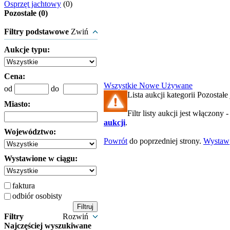
Osprzęt jachtowy
(0)
Pozostałe (0)
Filtry podstawowe
Zwiń
Aukcje typu:
Cena:
Wszystkie
Nowe
Używane
od
do
Lista aukcji kategorii Pozostałe 
Miasto:
Filtr listy aukcji jest włączony 
aukcji
.
Województwo:
Powrót
do poprzedniej strony.
Wystaw
Wystawione w ciągu:
faktura
odbiór osobisty
Filtry
Rozwiń
Najczęściej wyszukiwane