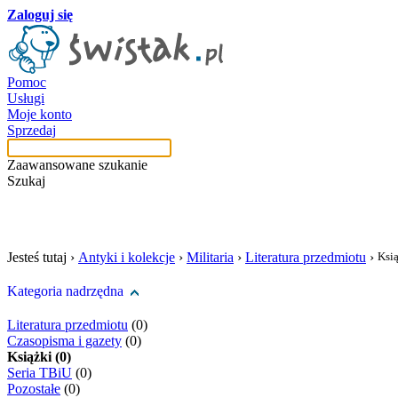
Zaloguj się
Pomoc
Usługi
Moje konto
Sprzedaj
Zaawansowane szukanie
Szukaj
szukaj w tej kategori
Jesteś tutaj ›
Antyki i kolekcje
›
Militaria
›
Literatura przedmiotu
›
Ksi
Kategoria nadrzędna
Literatura przedmiotu
(0)
Czasopisma i gazety
(0)
Książki (0)
Seria TBiU
(0)
Pozostałe
(0)