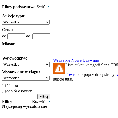
Filtry podstawowe
Zwiń
Aukcje typu:
Cena:
od
do
Miasto:
Województwo:
Wszystkie
Nowe
Używane
Lista aukcji kategorii Seria TBi
Wystawione w ciągu:
Powrót
do poprzedniej strony.
aukcję tutaj.
faktura
odbiór osobisty
Filtry
Rozwiń
Najczęściej wyszukiwane