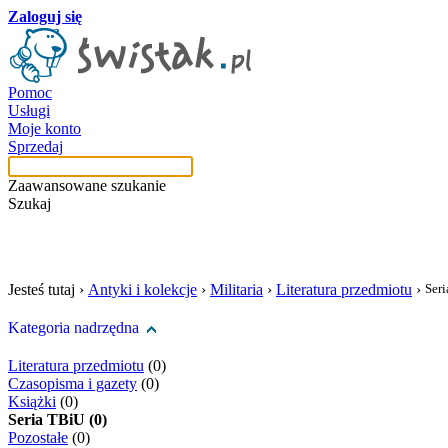
Zaloguj się
Pomoc
Usługi
Moje konto
Sprzedaj
Zaawansowane szukanie
Szukaj
szukaj w tej kategori
Jesteś tutaj ›
Antyki i kolekcje
›
Militaria
›
Literatura przedmiotu
›
Ser
Kategoria nadrzędna
Literatura przedmiotu
(0)
Czasopisma i gazety
(0)
Książki
(0)
Seria TBiU (0)
Pozostałe
(0)