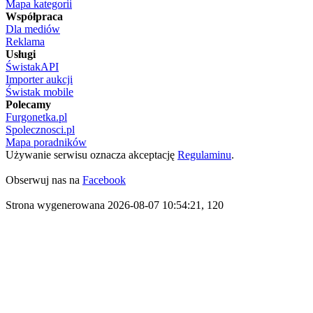
Mapa kategorii
Współpraca
Dla mediów
Reklama
Usługi
ŚwistakAPI
Importer aukcji
Świstak mobile
Polecamy
Furgonetka.pl
Spolecznosci.pl
Mapa poradników
Używanie serwisu oznacza akceptację
Regulaminu
.
Obserwuj nas na
Facebook
Strona wygenerowana 2026-08-07 10:54:21, 120