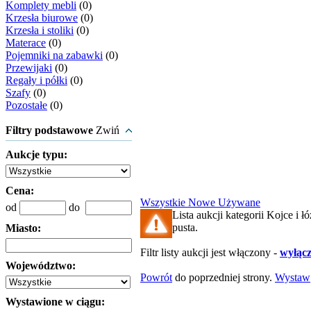
Komplety mebli
(0)
Krzesła biurowe
(0)
Krzesła i stoliki
(0)
Materace
(0)
Pojemniki na zabawki
(0)
Przewijaki
(0)
Regały i półki
(0)
Szafy
(0)
Pozostałe
(0)
Filtry podstawowe
Zwiń
Aukcje typu:
Cena:
Wszystkie
Nowe
Używane
od
do
Lista aukcji kategorii Kojce i łó
pusta.
Miasto:
Filtr listy aukcji jest włączony -
wyłącz 
Województwo:
Powrót
do poprzedniej strony.
Wystaw
Wystawione w ciągu: