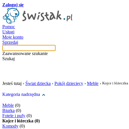
Zaloguj się
Pomoc
Usługi
Moje konto
Sprzedaj
Zaawansowane szukanie
Szukaj
szukaj w tej kategori
Jesteś tutaj ›
Świat dziecka
›
Pokój dziecięcy
›
Meble
›
Kojce i łóżeczka
Kategoria nadrzędna
Meble
(0)
Biurka
(0)
Fotele i pufy
(0)
Kojce i łóżeczka (0)
Komody
(0)