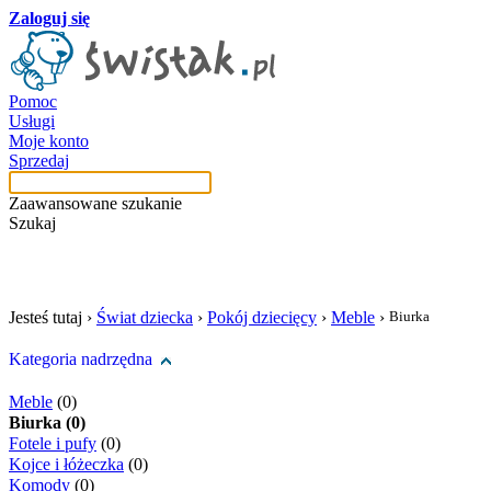
Zaloguj się
Pomoc
Usługi
Moje konto
Sprzedaj
Zaawansowane szukanie
Szukaj
szukaj w tej kategori
Jesteś tutaj ›
Świat dziecka
›
Pokój dziecięcy
›
Meble
›
Biurka
Kategoria nadrzędna
Meble
(0)
Biurka (0)
Fotele i pufy
(0)
Kojce i łóżeczka
(0)
Komody
(0)