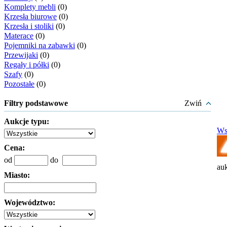
Komplety mebli
(0)
Krzesła biurowe
(0)
Krzesła i stoliki
(0)
Materace
(0)
Pojemniki na zabawki
(0)
Przewijaki
(0)
Regały i półki
(0)
Szafy
(0)
Pozostałe
(0)
Filtry podstawowe
Zwiń
Aukcje typu:
Ws
Cena:
od
do
auk
Miasto:
Województwo: